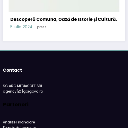
Descoperă Comuna, Oază de Istorie și Cultură.
5 iulie 2024
press
Contact
SC ARC MEDIASOFT SRL
agency[@]gorgova.ro
Parteneri
Analize Financiare
Femeie Antreprenor