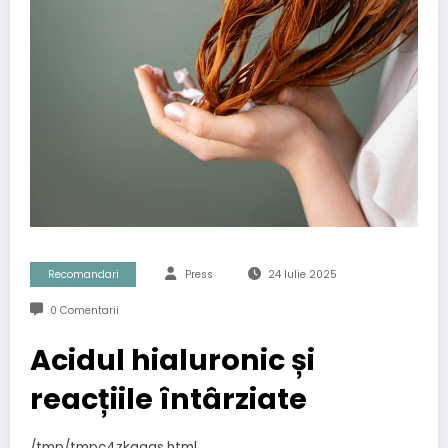
Recomandari
Press
24 Iulie 2025
0 Comentarii
Acidul hialuronic și
reacțiile întârziate
/tmp/tmpc4zkqags.html