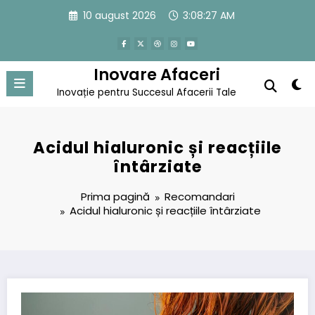
Sari
10 august 2026
3:08:27 AM
la
conținut
Inovare Afaceri
Inovație pentru Succesul Afacerii Tale
Acidul hialuronic și reacțiile
întârziate
Prima pagină
Recomandari
Acidul hialuronic și reacțiile întârziate