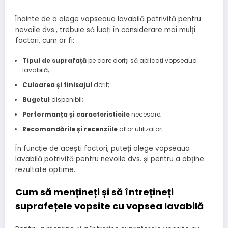
Înainte de a alege vopseaua lavabilă potrivită pentru
nevoile dvs., trebuie să luați în considerare mai mulți
factori, cum ar fi:
Tipul de suprafață
pe care doriți să aplicați vopseaua
lavabilă;
Culoarea și finisajul
dorit;
Bugetul
disponibil;
Performanța și caracteristicile
necesare;
Recomandările și recenziile
altor utilizatori.
În funcție de acești factori, puteți alege vopseaua
lavabilă potrivită pentru nevoile dvs. și pentru a obține
rezultate optime.
Cum să mențineți și să întrețineți
suprafețele vopsite cu vopsea lavabilă