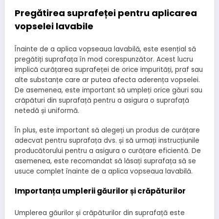
Pregătirea suprafeței pentru aplicarea
vopselei lavabile
Înainte de a aplica vopseaua lavabilă, este esențial să
pregătiți suprafața în mod corespunzător. Acest lucru
implică curățarea suprafeței de orice impurități, praf sau
alte substanțe care ar putea afecta aderența vopselei.
De asemenea, este important să umpleți orice găuri sau
crăpături din suprafață pentru a asigura o suprafață
netedă și uniformă.
În plus, este important să alegeți un produs de curățare
adecvat pentru suprafața dvs. și să urmați instrucțiunile
producătorului pentru a asigura o curățare eficientă. De
asemenea, este recomandat să lăsați suprafața să se
usuce complet înainte de a aplica vopseaua lavabilă.
Importanța umplerii găurilor și crăpăturilor
Umplerea găurilor și crăpăturilor din suprafață este