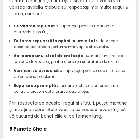
Pentru a menține și a întreține suprafețele vopsite cu
vopsea lavabilă, trebuie să respectați mai multe reguli și
sfaturi, cum ar fi:
Curățarea regulată
a suprafeței pentru a îndepărta
murdăria și praful;
Evitarea expunerii la apă și la umiditate
, deoarece
acestea pot afecta performanța vopselei lavabile;
Aplicarea unui strat de protecție
, cum ar fi un strat de
lac sau de vopsea, pentru a proteja suprafața de uzură;
Verificarea periodică
a suprafeței pentru a detecta orice
defecte sau probleme;
Repararea promptă
a oricăror defecte sau probleme
pentru a preveni deteriorarea suprafeței.
Prin respectarea acestor reguli și sfaturi, puteți menține
și întreține suprafețele vopsite cu vopsea lavabilă și să
vă bucurați de beneficiile ei pe termen lung.
5 Puncte Cheie