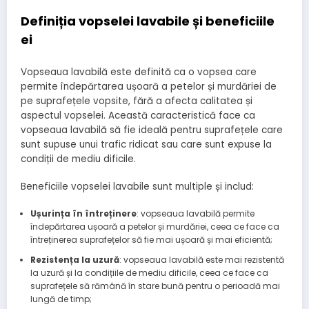
Definiția vopselei lavabile și beneficiile
ei
Vopseaua lavabilă este definită ca o vopsea care
permite îndepărtarea ușoară a petelor și murdăriei de
pe suprafețele vopsite, fără a afecta calitatea și
aspectul vopselei. Această caracteristică face ca
vopseaua lavabilă să fie ideală pentru suprafețele care
sunt supuse unui trafic ridicat sau care sunt expuse la
condiții de mediu dificile.
Beneficiile vopselei lavabile sunt multiple și includ:
Ușurința în întreținere
: vopseaua lavabilă permite
îndepărtarea ușoară a petelor și murdăriei, ceea ce face ca
întreținerea suprafețelor să fie mai ușoară și mai eficientă;
Rezistența la uzură
: vopseaua lavabilă este mai rezistentă
la uzură și la condițiile de mediu dificile, ceea ce face ca
suprafețele să rămână în stare bună pentru o perioadă mai
lungă de timp;