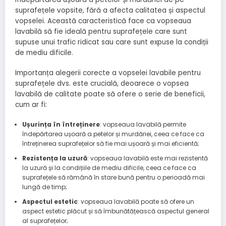
suprafețele vopsite, fără a afecta calitatea și aspectul
vopselei. Această caracteristică face ca vopseaua
lavabilă să fie ideală pentru suprafețele care sunt
supuse unui trafic ridicat sau care sunt expuse la condiții
de mediu dificile.
Importanța alegerii corecte a vopselei lavabile pentru
suprafețele dvs. este crucială, deoarece o vopsea
lavabilă de calitate poate să ofere o serie de beneficii,
cum ar fi:
Ușurința în întreținere
: vopseaua lavabilă permite
îndepărtarea ușoară a petelor și murdăriei, ceea ce face ca
întreținerea suprafețelor să fie mai ușoară și mai eficientă;
Rezistența la uzură
: vopseaua lavabilă este mai rezistentă
la uzură și la condițiile de mediu dificile, ceea ce face ca
suprafețele să rămână în stare bună pentru o perioadă mai
lungă de timp;
Aspectul estetic
: vopseaua lavabilă poate să ofere un
aspect estetic plăcut și să îmbunătățească aspectul general
al suprafețelor;