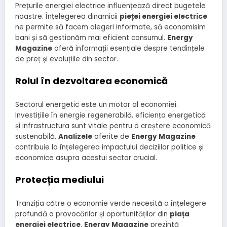
Prețurile energiei electrice influențează direct bugetele
noastre. Înțelegerea dinamicii
pieței energiei electrice
ne permite să facem alegeri informate, să economisim
bani și să gestionăm mai eficient consumul.
Energy
Magazine
oferă informații esențiale despre tendințele
de preț și evoluțiile din sector.
Rolul în dezvoltarea economică
Sectorul energetic este un motor al economiei.
Investițiile în energie regenerabilă, eficiența energetică
și infrastructura sunt vitale pentru o creștere economică
sustenabilă.
Analizele
oferite de
Energy Magazine
contribuie la înțelegerea impactului deciziilor politice și
economice asupra acestui sector crucial.
Protecția mediului
Tranziția către o economie verde necesită o înțelegere
profundă a provocărilor și oportunităților din
piața
energiei electrice
.
Energy Magazine
prezintă