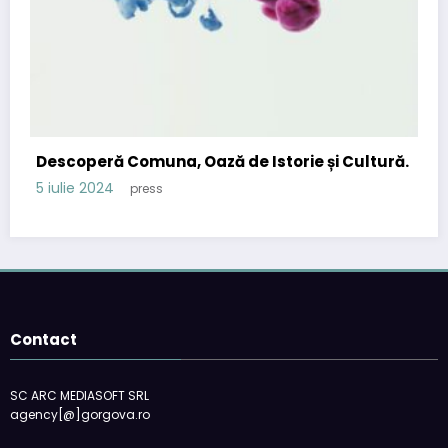
Descoperă Comuna, Oază de Istorie și Cultură.
5 iulie 2024
press
Contact
SC ARC MEDIASOFT SRL
agency[@]gorgova.ro