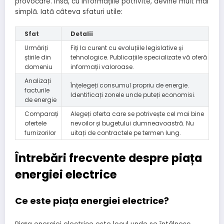
provocare. Însă, cu informațiile potrivite, devine mult mai
simplă. Iată câteva sfaturi utile:
Sfat
Detalii
Urmăriți
Fiți la curent cu evoluțiile legislative și
știrile din
tehnologice. Publicațiile specializate vă oferă
domeniu
informații valoroase.
Analizați
Înțelegeți consumul propriu de energie.
facturile
Identificați zonele unde puteți economisi.
de energie
Comparați
Alegeți oferta care se potrivește cel mai bine
ofertele
nevoilor și bugetului dumneavoastră. Nu
furnizorilor
uitați de contractele pe termen lung.
Întrebări frecvente despre piața
energiei electrice
Ce este piața energiei electrice?