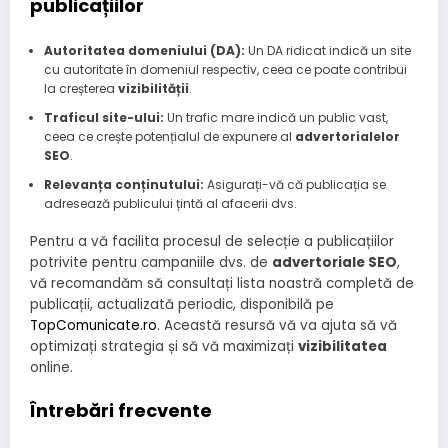
publicațiilor
Autoritatea domeniului (DA):
Un DA ridicat indică un site
cu autoritate în domeniul respectiv, ceea ce poate contribui
la creșterea
vizibilității
.
Traficul site-ului:
Un trafic mare indică un public vast,
ceea ce crește potențialul de expunere al
advertorialelor
SEO
.
Relevanța conținutului:
Asigurați-vă că publicația se
adresează publicului țintă al afacerii dvs.
Pentru a vă facilita procesul de selecție a publicațiilor
potrivite pentru campaniile dvs. de
advertoriale SEO
,
vă recomandăm să consultați lista noastră completă de
publicații, actualizată periodic, disponibilă pe
TopComunicate.ro
. Această resursă vă va ajuta să vă
optimizați strategia și să vă maximizați
vizibilitatea
online.
Întrebări frecvente