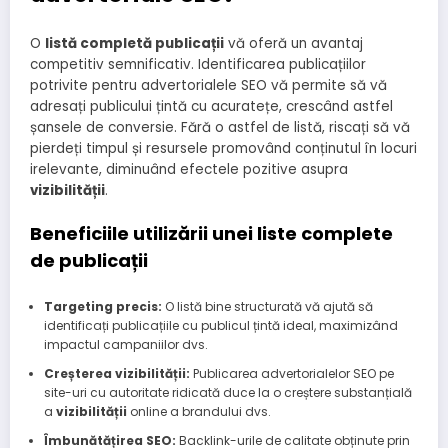
O
listă completă publicații
vă oferă un avantaj
competitiv semnificativ. Identificarea publicațiilor
potrivite pentru advertorialele SEO vă permite să vă
adresați publicului țintă cu acuratețe, crescând astfel
șansele de conversie. Fără o astfel de listă, riscați să vă
pierdeți timpul și resursele promovând conținutul în locuri
irelevante, diminuând efectele pozitive asupra
vizibilității
.
Beneficiile utilizării unei liste complete
de publicații
Targeting precis:
O listă bine structurată vă ajută să
identificați publicațiile cu publicul țintă ideal, maximizând
impactul campaniilor dvs.
Creșterea vizibilității:
Publicarea advertorialelor SEO pe
site-uri cu autoritate ridicată duce la o creștere substanțială
a
vizibilității
online a brandului dvs.
Îmbunătățirea SEO:
Backlink-urile de calitate obținute prin