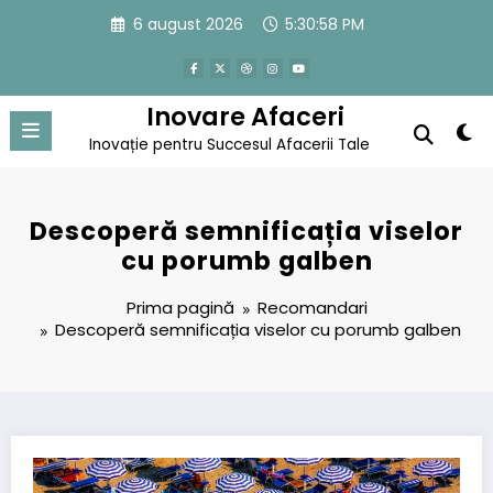
Sari
6 august 2026
5:30:59 PM
la
conținut
Inovare Afaceri
Inovație pentru Succesul Afacerii Tale
Descoperă semnificația viselor
cu porumb galben
Prima pagină
Recomandari
Descoperă semnificația viselor cu porumb galben