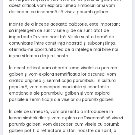
acest articol, vom explora lumea simbolurilor și vom
descoperi ce înseamnă să visezi porumb galben.
Înainte de a începe această călătorie, este important
să înțelegem ce sunt visele și de ce sunt atât de
importante în viața noastră. Visele sunt o formă de
comunicare între conștiința noastră și subconștiința,
oferindu-ne oportunitatea de a înțelege mai bine noi
înșine și lumea din jurul nostru.
În acest articol, vom aborda tema viselor cu porumb
galben și vom explora semnificația lor ascunsă. Vom
analiza originea și semnificația porumbului în cultura
populară, vom descoperi asociațiile și conotațiile
emoționale ale porumbului galben și vom explora
posibilele semnificații ale viselor cu porumb galben.
În cele ce urmează, vom prezenta o introducere în
lumea simbolurilor și vom explora ce înseamnă să visezi
porumb galben. Vom descoperi cum visele cu porumb
galben pot fi o reflectare a stării noastre de spirit, a