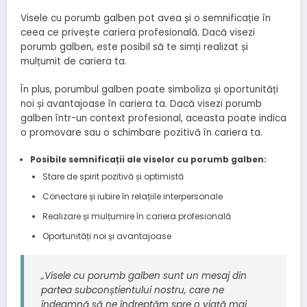
Visele cu porumb galben pot avea și o semnificație în
ceea ce privește cariera profesională. Dacă visezi
porumb galben, este posibil să te simți realizat și
mulțumit de cariera ta.
În plus, porumbul galben poate simboliza și oportunități
noi și avantajoase în cariera ta. Dacă visezi porumb
galben într-un context profesional, aceasta poate indica
o promovare sau o schimbare pozitivă în cariera ta.
Posibile semnificații ale viselor cu porumb galben:
Stare de spirit pozitivă și optimistă
Conectare și iubire în relațiile interpersonale
Realizare și mulțumire în cariera profesională
Oportunități noi și avantajoase
„Visele cu porumb galben sunt un mesaj din
partea subconștientului nostru, care ne
îndeamnă să ne îndreptăm spre o viață mai