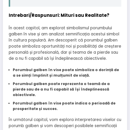
Intrebari/Raspunsuri: Mituri sau Realitate?
În acest capitol, am explorat simbolismul porumbului
galben în vise și am analizat semnificația acestui simbol
în cultura populară. Am descoperit că porumbul galben
poate simboliza oportunități noi și posibilități de creștere
personală și profesională, dar și teama de a pierde sau
de a nu fi capabil să își îndeplinească obiectivele.
Porumbul galben în vise poate simboliza o dorință de
a se simți împlinit și mulțumit de viață.
Porumbul galben poate reprezenta o teamă de a
pierde sau de a nu fi capabil să își îndeplinească
obiectivele.
Porumbul galben în vise poate indica o perioadă de
prosperitate și succes.
În următorul capitol, vom explora interpretarea viselor cu
porumb galben și vom descoperi posibilele semnificații