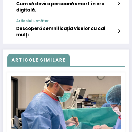
Cum să devii o persoană smart în era
digitală.
Articolul următor
Descoperă semnificația viselor cu cai
mulți
ARTICOLE SIMILARE