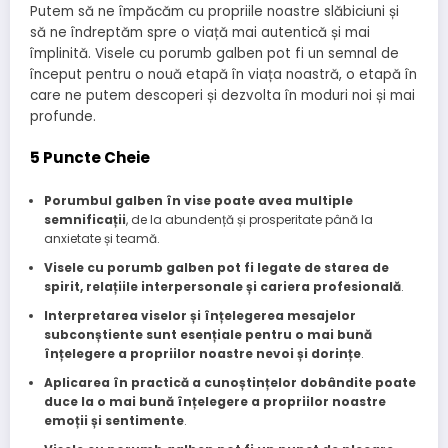
Putem să ne împăcăm cu propriile noastre slăbiciuni și
să ne îndreptăm spre o viață mai autentică și mai
împlinită. Visele cu porumb galben pot fi un semnal de
început pentru o nouă etapă în viața noastră, o etapă în
care ne putem descoperi și dezvolta în moduri noi și mai
profunde.
5 Puncte Cheie
Porumbul galben în vise poate avea multiple
semnificații
, de la abundență și prosperitate până la
anxietate și teamă.
Visele cu porumb galben pot fi legate de starea de
spirit, relațiile interpersonale și cariera profesională
.
Interpretarea viselor și înțelegerea mesajelor
subconștiente sunt esențiale pentru o mai bună
înțelegere a propriilor noastre nevoi și dorințe
.
Aplicarea în practică a cunoștințelor dobândite poate
duce la o mai bună înțelegere a propriilor noastre
emoții și sentimente
.