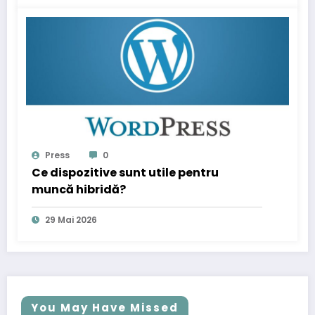
Press
0
Ce dispozitive sunt utile pentru
muncă hibridă?
29 Mai 2026
You May Have Missed