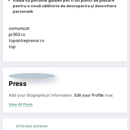
Visele cu porumb galben pot fi un punct de plecare
pentru o nouă călătorie de descoperire și dezvoltare
personală
.
comunicat
pr360.ro
topantreprenor.ro
top
Press
Add your Biographical Information.
Edit your Profile
now.
View All Posts
Articolul anterior