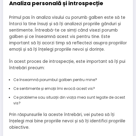
Analiza personală și introspecție
Primul pas în analiza visului cu porumb galben este să te
întorci la tine însuți și să îți analizezi propriile gânduri și
sentimente. Întreabă-te ce simți când visezi porumb
galben și ce înseamnă acest vis pentru tine. Este
important să îți acorzi timp să reflectezi asupra propriilor
emoții și să îți înțelegi propriile nevoi și dorințe.
În acest proces de introspecție, este important să îți pui
întrebări precum:
Ce înseamnă porumbul galben pentru mine?
Ce sentimente și emoții îmi evocă acest vis?
Ce probleme sau situații din viața mea sunt legate de acest
vis?
Prin răspunsurile la aceste întrebări, vei putea să îți
înțelegi mai bine propriile nevoi și să îți identifici propriile
obiective.