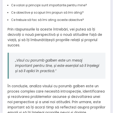
Ce valori și principii sunt importante pentru mine?
Ce obiective și scopuri îmi propun să îmi ating?
Ce trebuie să fac să îmi ating aceste obiective?
Prin răspunsurile la aceste întrebări, vei putea să îți
dezvolți o nouă perspectivă și o nouă atitudine față de
viață, și să îți îmbunătățești propriile relații și propriul
succes.
„Visul cu porumb galben este un mesaj
important pentru tine, și este esențial să îl înțelegi
și să îl aplici în practică.”
În concluzie, analiza visului cu porumb galben este un
proces complex care necesită introspecție, identificarea
și rezolvarea problemelor ascunse și dezvoltarea unei
noi perspective și a unei noi atitudini. Prin urmare, este
important să îți acorzi timp să reflectezi asupra propriilor
emoții și să îți înțelegi propriile nevoi și dorințe.