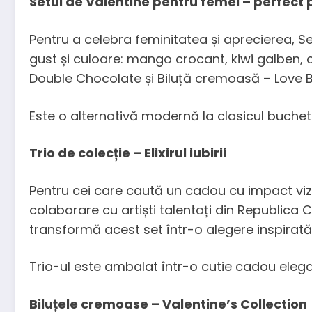
Setul de Valentine pentru femei – perfect p
Pentru a celebra feminitatea și aprecierea, 
gust și culoare: mango crocant, kiwi galben, 
Double Chocolate și Biluță cremoasă – Love Berr
Este o alternativă modernă la clasicul buche
Trio de colecție – Elixirul iubirii
Pentru cei care caută un cadou cu impact vizual,
colaborare cu artiști talentați din Republica 
transformă acest set într-o alegere inspirat
Trio-ul este ambalat într-o cutie cadou eleg
Biluțele cremoase – Valentine’s Collection