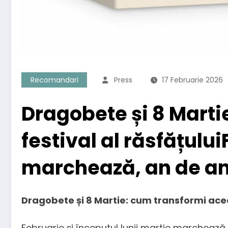
Recomandari
Press
17 Februarie 2026
Dragobete și 8 Marti
festival al răsfățulu
marchează, an de a
Dragobete și 8 Martie: cum transformi acea
Februarie și începutul lunii martie marchează, 