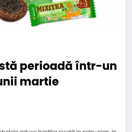
stă perioadă într-un
unii martie
gobetele aduce tradiția locală în prim-plan, în