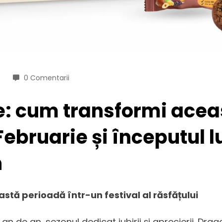
0 Comentarii
e: cum transformi acea
iFebruarie și începutul l
n
stă perioadă într-un festival al răsfățului
an de an, sezonul dedicat iubirii și aprecierii. Dra