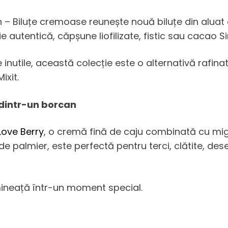
ion – Biluțe cremoase reunește nouă biluțe din alua
autentică, căpșune liofilizate, fistic sau cacao Sin
le inutile, această colecție este o alternativă rafi
ixit.
 dintr-un borcan
 Love Berry
, o cremă fină de caju combinată cu mig
ei de palmier, este perfectă pentru terci, clătite, de
ineață într-un moment special.