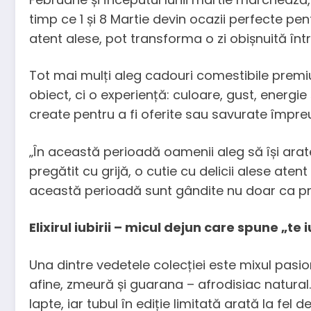
timp ce 1 și 8 Martie devin ocazii perfecte pe
atent alese, pot transforma o zi obișnuită î
Tot mai mulți aleg cadouri comestibile premi
obiect, ci o experiență: culoare, gust, energie 
create pentru a fi oferite sau savurate împre
„În această perioadă oamenii aleg să își arat
pregătit cu grijă, o cutie cu delicii alese at
această perioadă sunt gândite nu doar ca pro
Elixirul iubirii – micul dejun care spune „te
Una dintre vedetele colecției este mixul pasi
afine, zmeură și guarana – afrodisiac natural
lapte, iar tubul în ediție limitată arată la fel d