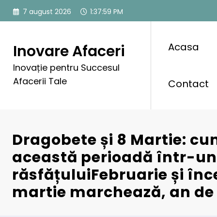
Sari
7 august 2026
1:38:00 PM
la
conținut
Acasa
Inovare Afaceri
Inovație pentru Succesul
Afacerii Tale
Contact
Dragobete și 8 Martie: c
această perioadă într-un 
răsfățuluiFebruarie și înc
martie marchează, an de