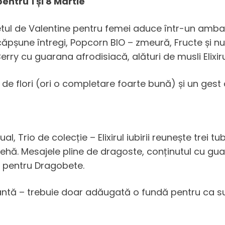
entru 1 și 8 Martie
Setul de Valentine pentru femei aduce într-un amba
căpșune întregi, Popcorn BIO – zmeură, Fructe și n
y cu guarana afrodisiacă, alături de musli Elixirul 
t de flori (ori o completare foarte bună) și un ge
 Trio de colecție – Elixirul iubirii reunește trei tub
Cehă. Mesajele pline de dragoste, conținutul cu gua
ă pentru Dragobete.
antă – trebuie doar adăugată o fundă pentru ca su