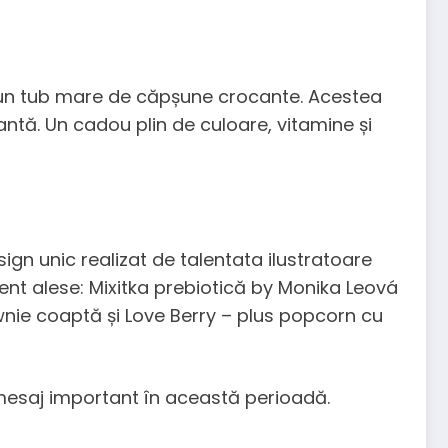
 cu un tub mare de căpșune crocante. Acestea
antă. Un cadou plin de culoare, vitamine și
sign unic realizat de talentata ilustratoare
ent alese: Mixitka prebiotică by Monika Leová
nie coaptă și Love Berry – plus popcorn cu
n mesaj important în această perioadă.