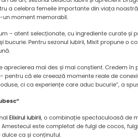
ntru a celebra femeile importante din viața noastră
ntr-un moment memorabil.
um – atent selecționate, cu ingrediente curate și 
și bucurie. Pentru sezonul iubirii, Mixit propune o c
ună.
e aprecierea mai des și mai conștient. Credem în 
ent – pentru că ele creează momente reale de conexi
duse, ci ca experiențe care aduc bucurie”, a spu
 iubesc”
onal
Elixirul iubirii
, o combinație spectaculoasă de mus
. Amestecul este completat de fulgi de cocos, fulg
e dulce ca și conținutul.