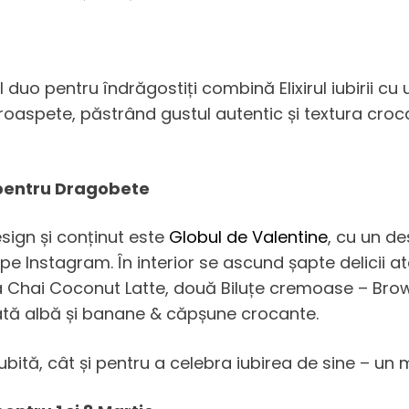
ul duo pentru îndrăgostiți combină Elixirul iubirii
roaspete, păstrând gustul autentic și textura croc
 pentru Dragobete
sign și conținut este
Globul de Valentine
, cu un de
 Instagram. În interior se ascund șapte delicii at
a Chai Coconut Latte, două Biluțe cremoase – Brow
lată albă și banane & căpșune crocante.
ubită, cât și pentru a celebra iubirea de sine – u