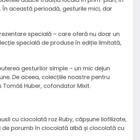
. În această perioadă, gesturile mici, dar
prezentare specială – care oferă nu doar un
olecție specială de produse în ediție limitată,
puterea gesturilor simple – un mic dejun
une. De aceea, colecțiile noastre pentru
s Tomáš Huber, cofondator Mixit.
li cu ciocolată roz Ruby, căpșune liofilizate,
i de porumb în ciocolată albă și ciocolată cu