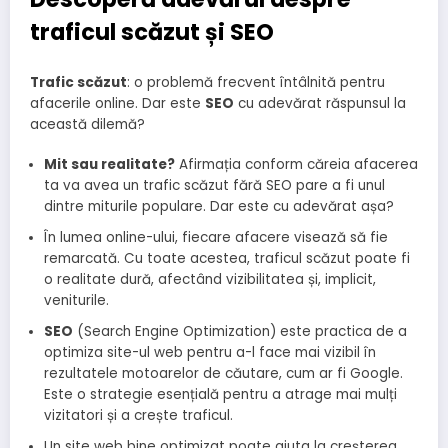
traficul scăzut și SEO
Trafic scăzut
: o problemă frecvent întâlnită pentru
afacerile online. Dar este
SEO
cu adevărat răspunsul la
această dilemă?
Mit sau realitate?
Afirmația conform căreia afacerea
ta va avea un trafic scăzut fără SEO pare a fi unul
dintre miturile populare. Dar este cu adevărat așa?
În lumea online-ului, fiecare afacere visează să fie
remarcată. Cu toate acestea, traficul scăzut poate fi
o realitate dură, afectând vizibilitatea și, implicit,
veniturile.
SEO
(Search Engine Optimization) este practica de a
optimiza site-ul web pentru a-l face mai vizibil în
rezultatele motoarelor de căutare, cum ar fi Google.
Este o strategie esențială pentru a atrage mai mulți
vizitatori și a crește traficul.
Un site web bine optimizat poate ajuta la creșterea