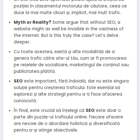
poziției în clasamentul motorului de căutare, ceea ce
duce la mai multe clicuri și, implicit, mai mult trafic.
Myth or Reality?
Some argue that without SEO, a
website might as well be invisible in the vastness of
the internet. But is this truly the case? Let’s delve
deeper.
Cu toate acestea, există și alte modalități de a
genera trafic către site-ul tău, cum ar fi promovarea
pe rețelele de socializare, marketingul de conținut sau
publicitatea plătită.
SEO
este important, fără îndoială, dar nu este singura
soluție pentru creșterea traficului. Este esențial să
explorezi și alte strategii pentru a-ți face afacerea
cunoscută.
În final, este crucial să înțelegi că
SEO
este doar o
parte din puzzle-ul traficului online. Fiecare afacere
are nevoie de o abordare holistică și diversificată
pentru a-și atinge obiectivele.