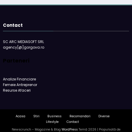
Contact
SC ARC MEDIASOFT SRL
agency[@]gorgova.ro
Parteneri
Analize Financiare
Femeie Antreprenor
Resurse Afaceri
Acasa
Stiri
Business
Recomandari
Diverse
Lifestyle
Contact
Newscrunch - Magazine & Blog
WordPress
Temă 2026 | Propulsată de