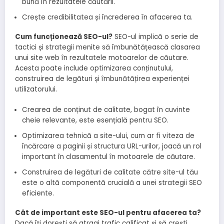
bună în rezultatele căutării.
Crește credibilitatea și încrederea în afacerea ta.
Cum funcționează SEO-ul?
SEO-ul implică o serie de
tactici și strategii menite să îmbunătățească clasarea
unui site web în rezultatele motoarelor de căutare.
Acesta poate include optimizarea conținutului,
construirea de legături și îmbunătățirea experienței
utilizatorului.
Crearea de conținut de calitate, bogat în cuvinte
cheie relevante, este esențială pentru SEO.
Optimizarea tehnică a site-ului, cum ar fi viteza de
încărcare a paginii și structura URL-urilor, joacă un rol
important în clasamentul în motoarele de căutare.
Construirea de legături de calitate către site-ul tău
este o altă componentă crucială a unei strategii SEO
eficiente.
Cât de important este SEO-ul pentru afacerea ta?
Dacă îți dorești să atragi trafic calificat și să crești