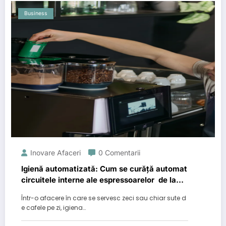
Business
Inovare Afaceri
0 Comentarii
Igienă automatizată: Cum se curăță automat
circuitele interne ale espressoarelor de la
Alcor
Într-o afacere în care se servesc zeci sau chiar sute d
e cafele pe zi, igiena…