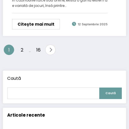
În cazinourile fizice sau online, există o gamă extrem d
e variată de jocuri, însă printre…
Citește mai mult
12 Septembrie 2025
Paginație
1
2
16
…
articole
Caută
Caută
Articole recente