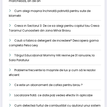
marchează, an de an
Cum alegi mașina închiriată potrivită pentru sute de
kilometri
Cresa in Sectorul 3: De ce sa alegi pentru copilul tau Cresa
Taramul Cunoasterii din zona Mihai Bravu
Cauti o fabrica detergent de incredere? Descopera gama
completa Pelso Lexy
Târgul Educațional Mommy HAI revine pe 31 ianuarie, la
Sala Palatului
Probleme frecvente la mașinile de lux și cum să le rezolvi
eficient
Ce este un abonament de cafea pentru birou ?
Localizare flotă: ce date poți vedea efectiv în aplicație
Cum detectezi furtul de combustibil cu ajutorul unui sistem