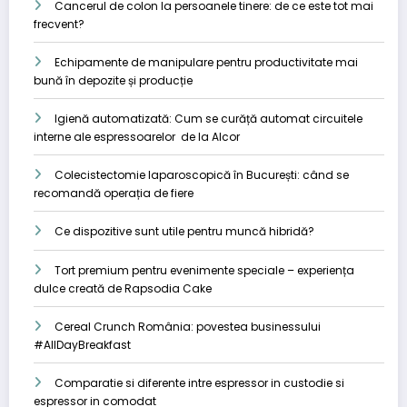
Cancerul de colon la persoanele tinere: de ce este tot mai
frecvent?
Echipamente de manipulare pentru productivitate mai
bună în depozite și producție
Igienă automatizată: Cum se curăță automat circuitele
interne ale espressoarelor de la Alcor
Colecistectomie laparoscopică în București: când se
recomandă operația de fiere
Ce dispozitive sunt utile pentru muncă hibridă?
Tort premium pentru evenimente speciale – experiența
dulce creată de Rapsodia Cake
Cereal Crunch România: povestea businessului
#AllDayBreakfast
Comparatie si diferente intre espressor in custodie si
espressor in comodat