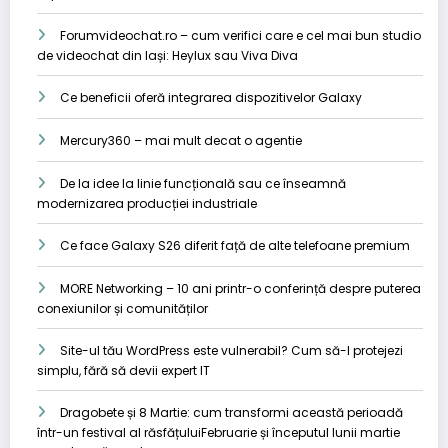
Forumvideochat.ro – cum verifici care e cel mai bun studio
de videochat din Iași: Heylux sau Viva Diva
Ce beneficii oferă integrarea dispozitivelor Galaxy
Mercury360 – mai mult decat o agentie
De la idee la linie funcțională sau ce înseamnă
modernizarea producției industriale
Ce face Galaxy S26 diferit față de alte telefoane premium
MORE Networking – 10 ani printr-o conferință despre puterea
conexiunilor și comunităților
Site-ul tău WordPress este vulnerabil? Cum să-l protejezi
simplu, fără să devii expert IT
Dragobete și 8 Martie: cum transformi această perioadă
într-un festival al răsfățuluiFebruarie și începutul lunii martie