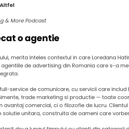
Altfel
ing & More Podcast
cat o agentie
lui, merita inteles contextul in care Loredana Hatin
agentiile de advertising din Romania care s-a ment
tegrata.
 full-service de comunicare, cu servicii care incl
nimente, trade marketing si productie — toate coo
avantaj comercial, ci o filozofie de lucru. Clientul
 solutie unitara, construita de oameni care vorbesc
rtasit de-a lungul timpului cu clienti din categorii