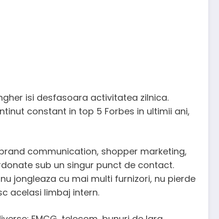
gher isi desfasoara activitatea zilnica.
inut constant in top 5 Forbes in ultimii ani,
ud brand communication, shopper marketing,
rdonate sub un singur punct de contact.
 nu jongleaza cu mai multi furnizori, nu pierde
 acelasi limbaj intern.
 diverse: FMCG, telecom, bunuri de larg