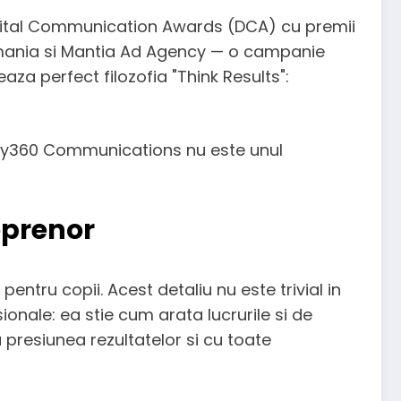
gital Communication Awards (DCA) cu premii
omania si Mantia Ad Agency — o campanie
aza perfect filozofia "Think Results":
cury360 Communications nu este unul
eprenor
entru copii. Acest detaliu nu este trivial in
onale: ea stie cum arata lucrurile si de
 presiunea rezultatelor si cu toate