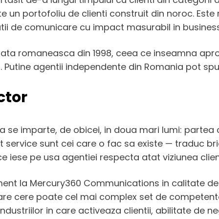
te un portofoliu de clienti construit din noroc. Est
tii de comunicare cu impact masurabil in business-u
ata romaneasca din 1998, ceea ce inseamna aproa
i. Putine agentii independente din Romania pot spu
ctor
na se imparte, de obicei, in doua mari lumi: partea 
service sunt cei care o fac sa existe — traduc brie
e iese pe usa agentiei respecta atat viziunea client
t la Mercury360 Communications in calitate de Cl
ul care cere poate cel mai complex set de competente
striilor in care activeaza clientii, abilitate de ne