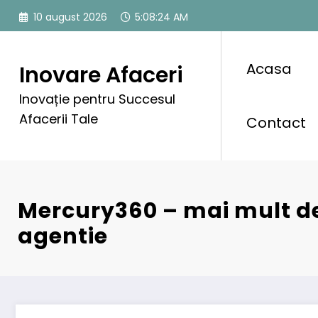
Sari
10 august 2026
5:08:26 AM
la
conținut
Acasa
Inovare Afaceri
Inovație pentru Succesul
Afacerii Tale
Contact
Mercury360 – mai mult d
agentie