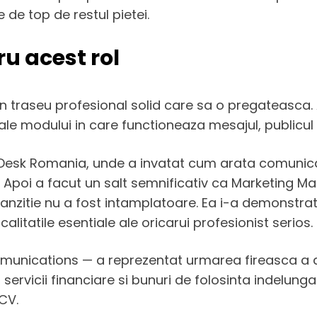
 de top de restul pietei.
u acest rol
n traseu profesional solid care sa o pregateasca.
ale modului in care functioneaza mesajul, publicul 
 Desk Romania, unde a invatat cum arata comunicar
. Apoi a facut un salt semnificativ ca Marketing Ma
tranzitie nu a fost intamplatoare. Ea i-a demonstrat
alitatile esentiale ale oricarui profesionist serios.
unications — a reprezentat urmarea fireasca a ace
rvicii financiare si bunuri de folosinta indelungata
CV.