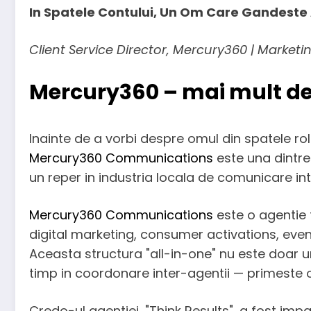
In Spatele Contului, Un Om Care Gandeste 
Client Service Director, Mercury360 | Market
Mercury360 – mai mult de
Inainte de a vorbi despre omul din spatele rolu
Mercury360 Communications
este una dintre 
un reper in industria locala de comunicare in
Mercury360 Communications
este o agentie
digital marketing, consumer activations, eve
Aceasta structura "all-in-one" nu este doar un 
timp in coordonare inter-agentii — primeste o
Credo-ul agentiei, "Think Results", a fost impa