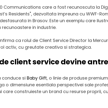
60 Communications care a fost recunoscuta la Di
rest’s Residents", dezvoltata impreuna cu WWF-R
 desfasurata in Brasov. Este un exemplu care ilustre
 recunoastere in industrie.
onfirma ca rolul de Client Service Director la Mer
l activ, cu greutate creativa si strategica.
 de client service devine antr
na conduce si
Baby Gift
, o linie de produse premium p
ga o dimensiune esentiala perspectivei sale profesi
i care construieste un brand cu resurse proprii, cu