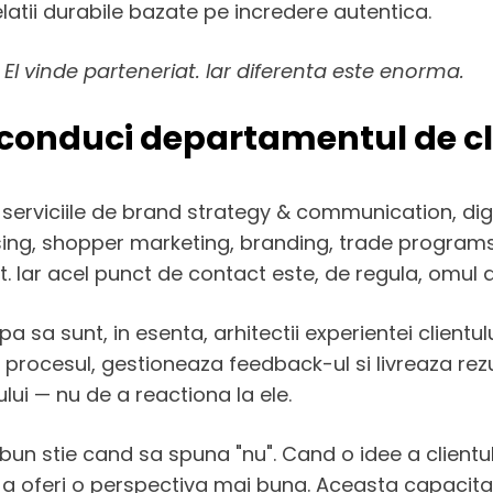
latii durabile bazate pe incredere autentica.
El vinde parteneriat. Iar diferenta este enorma.
conduci departamentul de cli
rviciile de brand strategy & communication, digit
ing, shopper marketing, branding, trade programs
 Iar acel punct de contact este, de regula, omul de
 sunt, in esenta, arhitectii experientei clientului c
rocesul, gestioneaza feedback-ul si livreaza rezulta
lui — nu de a reactiona la ele.
 bun stie cand sa spuna "nu". Cand o idee a clientul
 a oferi o perspectiva mai buna. Aceasta capacitate