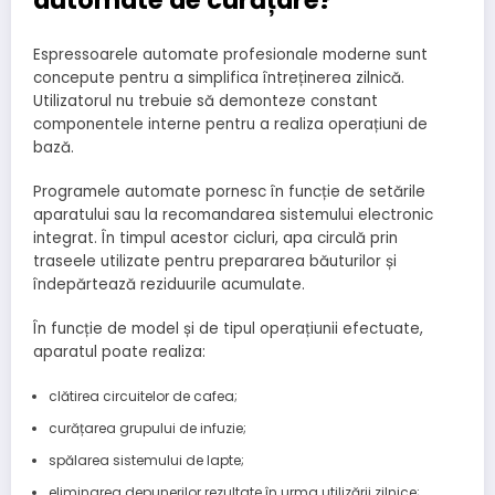
Espressoarele automate profesionale moderne sunt
concepute pentru a simplifica întreținerea zilnică.
Utilizatorul nu trebuie să demonteze constant
componentele interne pentru a realiza operațiuni de
bază.
Programele automate pornesc în funcție de setările
aparatului sau la recomandarea sistemului electronic
integrat. În timpul acestor cicluri, apa circulă prin
traseele utilizate pentru prepararea băuturilor și
îndepărtează reziduurile acumulate.
În funcție de model și de tipul operațiunii efectuate,
aparatul poate realiza:
clătirea circuitelor de cafea;
curățarea grupului de infuzie;
spălarea sistemului de lapte;
eliminarea depunerilor rezultate în urma utilizării zilnice;