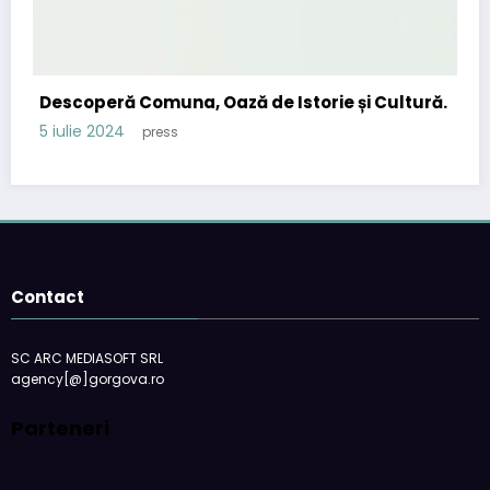
Descoperă Comuna, Oază de Istorie și Cultură.
5 iulie 2024
press
Contact
SC ARC MEDIASOFT SRL
agency[@]gorgova.ro
Parteneri