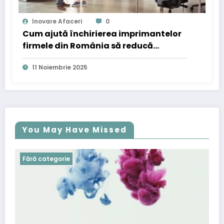
Inovare Afaceri
0
Cum ajută închirierea imprimantelor
firmele din România să reducă
costurile și să se adapteze noii ere
11 Noiembrie 2025
digitale
You May Have Missed
Fără categorie