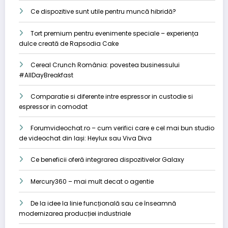
Ce dispozitive sunt utile pentru muncă hibridă?
Tort premium pentru evenimente speciale – experiența
dulce creată de Rapsodia Cake
Cereal Crunch România: povestea businessului
#AllDayBreakfast
Comparatie si diferente intre espressor in custodie si
espressor in comodat
Forumvideochat.ro – cum verifici care e cel mai bun studio
de videochat din Iași: Heylux sau Viva Diva
Ce beneficii oferă integrarea dispozitivelor Galaxy
Mercury360 – mai mult decat o agentie
De la idee la linie funcțională sau ce înseamnă
modernizarea producției industriale