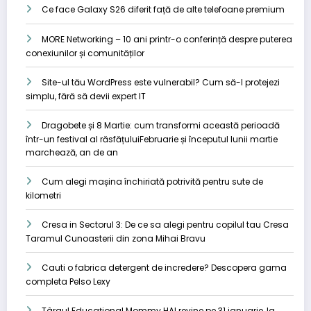
Ce face Galaxy S26 diferit față de alte telefoane premium
MORE Networking – 10 ani printr-o conferință despre puterea
conexiunilor și comunităților
Site-ul tău WordPress este vulnerabil? Cum să-l protejezi
simplu, fără să devii expert IT
Dragobete și 8 Martie: cum transformi această perioadă
într-un festival al răsfățuluiFebruarie și începutul lunii martie
marchează, an de an
Cum alegi mașina închiriată potrivită pentru sute de
kilometri
Cresa in Sectorul 3: De ce sa alegi pentru copilul tau Cresa
Taramul Cunoasterii din zona Mihai Bravu
Cauti o fabrica detergent de incredere? Descopera gama
completa Pelso Lexy
Târgul Educațional Mommy HAI revine pe 31 ianuarie, la