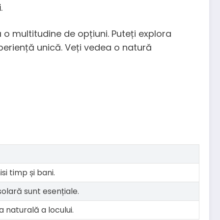
i
.
ă o multitudine de opțiuni. Puteți explora
periență unică. Veți vedea o natură
i timp și bani.
olară sunt esențiale.
a naturală a locului.