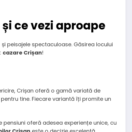
 și ce vezi aproape
 și peisajele spectaculoase. Găsirea locului
ă:
cazare Crișan
!
fericire, Crișan oferă o gamă variată de
pentru tine. Fiecare variantă îți promite un
te pensiuni oferă adesea experiențe unice, cu
ilor Crișan
este o decizie excelentă.