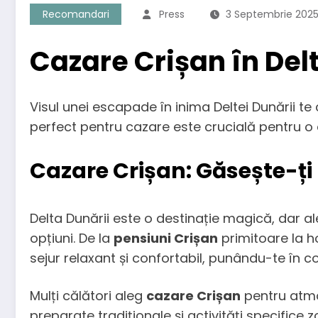
Recomandari
Press
3 Septembrie 202
Cazare Crișan în Del
Visul unei escapade în inima Deltei Dunării te
perfect pentru cazare este crucială pentru o e
Cazare Crișan: Găsește-ți 
Delta Dunării este o destinație magică, dar al
opțiuni. De la
pensiuni Crișan
primitoare la ho
sejur relaxant și confortabil, punându-te în c
Mulți călători aleg
cazare Crișan
pentru atmos
preparate tradiționale și activități specifice