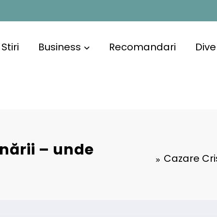
Stiri
Business
Recomandari
Dive
nării – unde
Cazare Criș