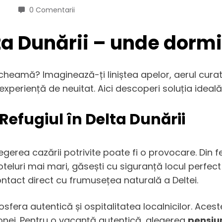
5
0 Comentarii
ta Dunării – unde dormi
 cheamă? Imaginează-ți liniștea apelor, aerul curat
xperiență de neuitat. Aici descoperi soluția ideal
Refugiul în Delta Dunării
egerea cazării potrivite poate fi o provocare. Din 
teluri mai mari, găsești cu siguranță locul perfect 
ontact direct cu frumusețea naturală a Deltei.
fera autentică și ospitalitatea localnicilor. Aces
 zonei. Pentru o vacanță autentică, alegerea
pensiun