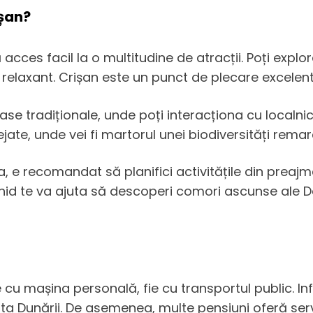
ișan?
acces facil la o multitudine de atracții. Poți expl
 relaxant. Crișan este un punct de plecare excelent 
ase tradiționale, unde poți interacționa cu localnici
jate, unde vei fi martorul unei biodiversități remar
 e recomandat să planifici activitățile din preaj
hid te va ajuta să descoperi comori ascunse ale Del
ie cu mașina personală, fie cu transportul public. I
lta Dunării. De asemenea, multe pensiuni oferă serv