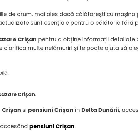
ițiile de drum, mai ales dacă călătorești cu mașina
 actualizate sunt esențiale pentru o călătorie fără
azare Crișan
pentru a obține informații detaliate
ate clarifica multe nelămuriri și te poate ajuta să a
ilă.
cazare Crișan
.
 Crișan
și
pensiuni Crișan
în
Delta Dunării
, acce
accesând
pensiuni Crișan
.