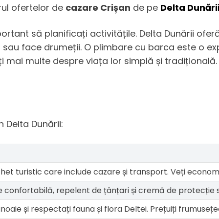
ul ofertelor de
cazare Crișan
de pe
Delta Dunări
rtant să planificați activitățile. Delta Dunării ofer
 sau face drumeții. O plimbare cu barca este o ex
ți mai multe despre viața lor simplă și tradițională.
 Delta Dunării:
het turistic care include cazare și transport. Veți economis
onfortabilă, repelent de țânțari și cremă de protecție s
oaie și respectați fauna și flora Deltei. Prețuiți frumusețe