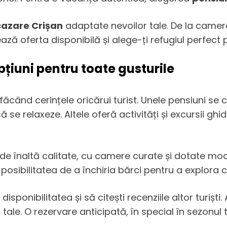
cazare Crișan
adaptate nevoilor tale. De la camere
ză oferta disponibilă și alege-ți refugiul perfect 
pțiuni pentru toate gusturile
făcând cerințele oricărui turist. Unele pensiuni se co
ă se relaxeze. Altele oferă activități și excursii gh
 de înaltă calitate, cu camere curate și dotate mode
posibilitatea de a închiria bărci pentru a explora c
sponibilitatea și să citești recenziile altor turiști.
r tale. O rezervare anticipată, în special în sezonul