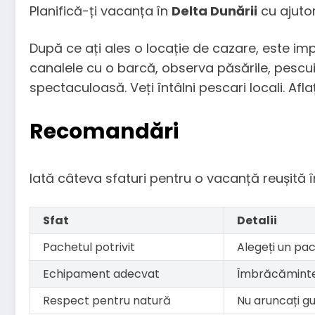
Planifică-ți vacanța în
Delta Dunării
cu ajutor
După ce ați ales o locație de cazare, este impo
canalele cu o barcă, observa păsările, pescui
spectaculoasă. Veți întâlni pescari locali. Afla
Recomandări
Iată câteva sfaturi pentru o vacanță reușită în
Sfat
Detalii
Pachetul potrivit
Alegeți un pac
Echipament adecvat
Îmbrăcăminte c
Respect pentru natură
Nu aruncați gun