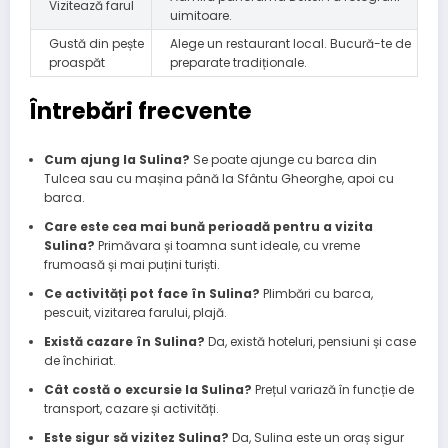
Vizitează farul
uimitoare.
Gustă din pește
Alege un restaurant local. Bucură-te de
proaspăt
preparate tradiționale.
Întrebări frecvente
Cum ajung la Sulina?
Se poate ajunge cu barca din
Tulcea sau cu mașina până la Sfântu Gheorghe, apoi cu
barca.
Care este cea mai bună perioadă pentru a vizita
Sulina?
Primăvara și toamna sunt ideale, cu vreme
frumoasă și mai puțini turiști.
Ce activități pot face în Sulina?
Plimbări cu barca,
pescuit, vizitarea farului, plajă.
Există cazare în Sulina?
Da, există hoteluri, pensiuni și case
de închiriat.
Cât costă o excursie la Sulina?
Prețul variază în funcție de
transport, cazare și activități.
Este sigur să vizitez Sulina?
Da, Sulina este un oraș sigur