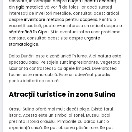
renovare, informațiile despre
bugetul pentru acoperiș
din țiglă metalică
vă vor fi de folos. Iar dacă sunteți
interesați de invelitori metalice, consultați acest articol
despre
invelitoare metalica pentru acoperis
. Pentru o
vacanță exotică, poate v-ar interesa un articol despre
o
săptămână în Cipru
. Și în eventualitatea unor probleme
dentare, consultați acest site despre
urgente
stomatologice
.
Delta Dunării este o zonă unică în lume. Aici, natura este
spectaculoasă. Peisajele sunt impresionante. Vegetația
luxuriantă contrastează cu apele limpezi. Diversitatea
faunei este remarcabilă. Este un adevărat paradis
pentru iubitorii de natură.
Atracții turistice în zona Sulina
Orașul Sulina oferă mai mult decât plaje. Există farul
istoric. Acesta este un simbol al zonei. Muzeul local
prezintă istoria orașului. Plimbările cu barca sunt o
experiență unică. Se pot observa păsări rare. Se pot