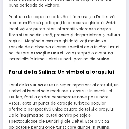
bune perioade de vizitare.
Pentru a descoperi cu adevărat frumusețea Deltei, vă
recomandăm să participați la o excursie ghidată. Ghizii
locali vă vor putea oferi informații valoroase despre
flora și fauna din zonă, precum și despre istoria și cultura
regiunii. Alegând o excursie ghidată, veți maximiza
șansele de a observa diverse specii și de a învăța lucruri
noi despre
atracțiile Deltei
. Vă așteaptă o aventură
incredibilă în inima Deltei Dunării, pornind din
Sulina
.
Farul de la Sulina: Un simbol al orașului
Farul de la
Sulina
este un reper important al orașului, un
simbol al istoriei sale maritime. Construit în secolul al
XIX-lea, farul a ghidat nenumărate nave pe Dunăre.
Astăzi, este un punct de atracție turistică popular,
oferind o perspectivă unică asupra deltei și a orașului.
De la înălțimea sa, puteți admira peisajele
spectaculoase ale Dunării și ale Deltei. Este o vizită
obligatorie pentru orice turist care ajunge în
Sulina
.