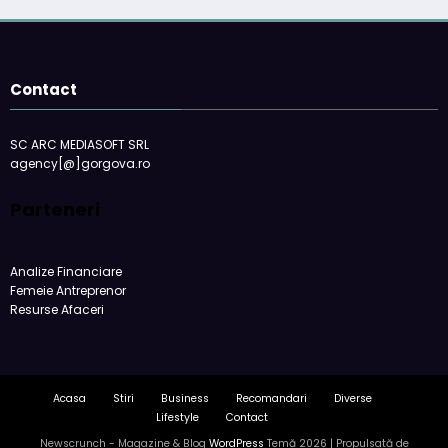
Contact
SC ARC MEDIASOFT SRL
agency[@]gorgova.ro
Parteneri
Analize Financiare
Femeie Antreprenor
Resurse Afaceri
Acasa
Stiri
Business
Recomandari
Diverse
Lifestyle
Contact
Newscrunch - Magazine & Blog
WordPress
Temă 2026 | Propulsată de