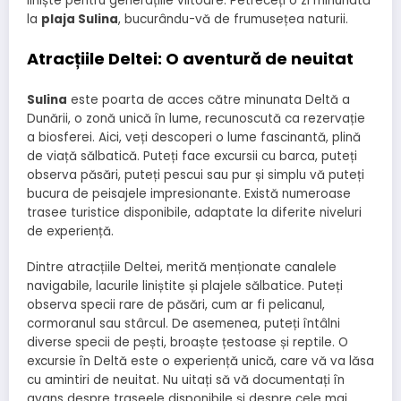
liniște pentru generațiile viitoare. Petreceți o zi minunată
la
plaja Sulina
, bucurându-vă de frumusețea naturii.
Atracțiile Deltei: O aventură de neuitat
Sulina
este poarta de acces către minunata Deltă a
Dunării, o zonă unică în lume, recunoscută ca rezervație
a biosferei. Aici, veți descoperi o lume fascinantă, plină
de viață sălbatică. Puteți face excursii cu barca, puteți
observa păsări, puteți pescui sau pur și simplu vă puteți
bucura de peisajele impresionante. Există numeroase
trasee turistice disponibile, adaptate la diferite niveluri
de experiență.
Dintre atracțiile Deltei, merită menționate canalele
navigabile, lacurile liniștite și plajele sălbatice. Puteți
observa specii rare de păsări, cum ar fi pelicanul,
cormoranul sau stârcul. De asemenea, puteți întâlni
diverse specii de pești, broaște țestoase și reptile. O
excursie în Deltă este o experiență unică, care vă va lăsa
cu amintiri de neuitat. Nu uitați să vă documentați în
avans despre traseele disponibile și despre cele mai