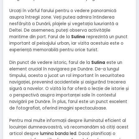
Urcați în vârful farului pentru o vedere panoramică
asupra întregii zone. Veți putea admira întinderea
nesfârșită a Dunării, plajele și vegetația luxuriantă a
Deltei. De asemenea, puteți observa activitățile
maritime din port. Farul de la
Sulina
reprezintă un punct
important al peisajului urban, iar vizita acestuia este o
experiență memorabilă pentru orice turist.
Din punct de vedere istoric, farul de la
Sulina
este un
element crucial în navigarea pe Dunăre. De-a lungul
timpului, acesta a jucat un rol important în securitatea
navigației, prevenind accidentele și asigurând trecerea
sigură a navelor. O vizită la far oferă o lecție de istorie și
o perspectivă asupra importanței sale în contextul
navigării pe Dunăre. În plus, farul este un punct excelent
de fotografiat, oferind imagini spectaculoase.
Pentru mai multe informații despre iluminatul eficient al
locuinței dumneavoastră, vă recomandăm să citiți acest
articol despre
lumina banda led
. Dacă planificați o