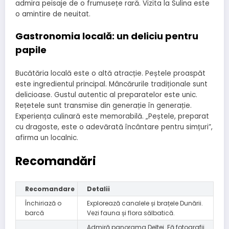
admira peisaje de o frumusețe rară. Vizita la Sulina este
o amintire de neuitat.
Gastronomia locală: un deliciu pentru
papile
Bucătăria locală este o altă atracție. Peștele proaspăt
este ingredientul principal. Mâncărurile tradiționale sunt
delicioase. Gustul autentic al preparatelor este unic.
Rețetele sunt transmise din generație în generație.
Experiența culinară este memorabilă. „Peștele, preparat
cu dragoste, este o adevărată încântare pentru simțuri”,
afirma un localnic.
Recomandări
Recomandare
Detalii
Închiriază o
Explorează canalele și brațele Dunării.
barcă
Vezi fauna și flora sălbatică.
Admiră panorama Deltei. Fă fotografii