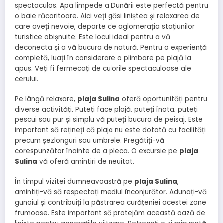
spectaculos. Apa limpede a Dunării este perfectă pentru
o baie răcoritoare. Aici veți găsi liniștea și relaxarea de
care aveți nevoie, departe de aglomerația stațiunilor
turistice obișnuite. Este locul ideal pentru a vă
deconecta și a vă bucura de natură. Pentru o experiență
completă, luați în considerare o plimbare pe plajă la
apus. Veți fi fermecați de culorile spectaculoase ale
cerului.
Pe lângă relaxare,
plaja Sulina
oferă oportunități pentru
diverse activități. Puteți face plajă, puteți înota, puteți
pescui sau pur și simplu vă puteți bucura de peisaj. Este
important să rețineți că plaja nu este dotată cu facilități
precum șezlonguri sau umbrele. Pregătiți-vă
corespunzător înainte de a pleca. O excursie pe
plaja
Sulina
vă oferă amintiri de neuitat.
În timpul vizitei dumneavoastră pe
plaja Sulina
,
amintiți-vă să respectați mediul înconjurător. Adunați-vă
gunoiul și contribuiți la păstrarea curățeniei acestei zone
frumoase. Este important să protejăm această oază de