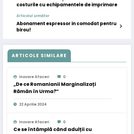
costurile cu echipamentele de imprimare
Articolul următor
Abonament espressor in comodat pentru
birou!
ARTICOLE SIMILARE
Inovare Afaceri
0
„De ce Romanianii Marginalizați
Rămân în Urma?”
22 Aprilie 2024
Inovare Afaceri
0
Ce se întâmplă când adulții cu