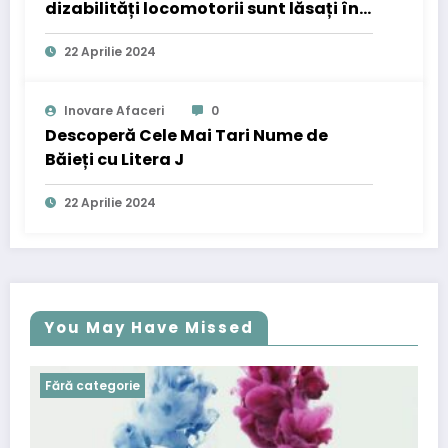
dizabilități locomotorii sunt lăsați în
urmă?
22 Aprilie 2024
Inovare Afaceri
0
Descoperă Cele Mai Tari Nume de
Băieți cu Litera J
22 Aprilie 2024
You May Have Missed
Fără categorie