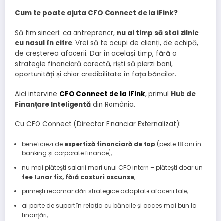
Cum te poate ajuta CFO Connect de la iFink?
Să fim sinceri: ca antreprenor,
nu ai timp să stai zilnic
cu nasul în cifre
. Vrei să te ocupi de clienți, de echipă,
de creșterea afacerii. Dar în același timp, fără o
strategie financiară corectă, riști să pierzi bani,
oportunități și chiar credibilitate în fața băncilor.
Aici intervine
CFO Connect de la iFink
, primul
Hub de
Finanțare Inteligentă
din România.
Cu CFO Connect (Director Financiar Externalizat):
beneficiezi de
expertiză financiară de top
(peste 18 ani în
banking și corporate finance),
nu mai plătești salarii mari unui CFO intern – plătești doar un
fee lunar fix, fără costuri ascunse
,
primești recomandări strategice adaptate afacerii tale,
ai parte de suport în relația cu băncile și acces mai bun la
finanțări,