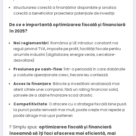
structurarea corectă a finanțărilor disponibile și analiza
corectă a beneficiillor proiectelor potențiale de investiții.
De ce e importantă optimizarea fiscală și financiară
în 2025?
Noi reglementări
: România și UE introduc constant noi
reguli privind TVA, impozite pe profit, facilități fiscale pentru
anumite industrii (digitalizare, energie verde, cercetare-
dezvoltare).
Presiunea pe cash-flow
: Într-o perioadă în care dobânzile
și costurile operaționale cresc, fiecare leu contează.
Acces la finanțare
: Băncile și investitorii analizează mai
atent cifrele unei companii; fără un rating financiar solid,
șansele de a obține finanțare scad drastic.
Competitivitate
: O afacere cu o strategie fiscală bine pusă
la punct poate reinvesti mai mult, poate crește mai repede și
poate atrage mai ușor parteneri.
?
Simplu spus:
optimizarea fiscală și financiară
înseamnă să îți faci afacerea mai eficientă, mai