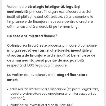
Vorbim de o
strategie inteligentă, legală și
sustenabilă
, prin care îți organizezi afacerea astfel
încât să plătești exact cât trebuie, să ai disponibile la
timp sursele de finanțare necesare pentru o creștere
cât mai susținută și durabilă pe termen lung.
Ce este optimizarea fiscală?
Optimizarea fiscală este procesul prin care o companie
își organizează
veniturile, cheltuielile, investițiile și
structura de finanțare
astfel încât să beneficieze de
cea mai avantajoasă poziție de risc posibilă
,
respectând 100% legislația în vigoare.
Nu vorbim de „evaziune”, ci de
alegeri financiare
smart
:
folosirea facilităților fiscale disponibile (ex. pentru digitalizare,
cercetare-dezvoltare sau angajarea anumitor categorii de
personal),
planificarea investițiilor și a cash-flow-ului.