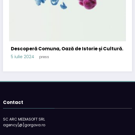
Descoperă Comuna, Oază de Istorie și Cultură.
5 iulie 2024
press
Contact
SC ARC MEDIASOFT SRL
agency[@]gorgova.ro