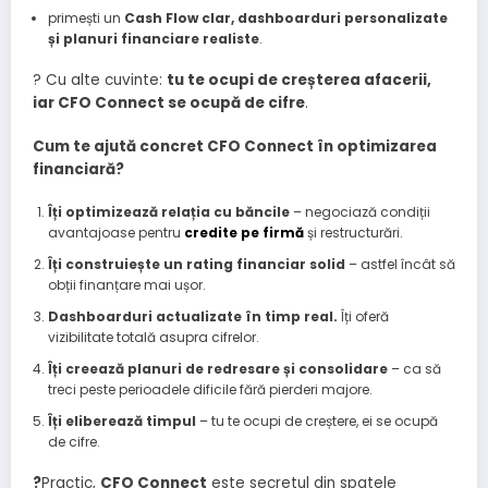
primești un
Cash Flow clar, dashboarduri personalizate
și planuri financiare realiste
.
?
Cu alte cuvinte:
tu te ocupi de creșterea afacerii,
iar CFO Connect se ocupă de cifre
.
Cum te ajută concret CFO Connect în optimizarea
financiară?
Îți optimizează relația cu băncile
– negociază condiții
avantajoase pentru
credite pe firmă
și restructurări.
Îți construiește un rating financiar solid
– astfel încât să
obții finanțare mai ușor.
Dashboarduri actualizate în timp real.
Îți oferă
vizibilitate totală asupra cifrelor.
Îți creează planuri de redresare și consolidare
– ca să
treci peste perioadele dificile fără pierderi majore.
Îți eliberează timpul
– tu te ocupi de creștere, ei se ocupă
de cifre.
?
Practic,
CFO Connect
este secretul din spatele