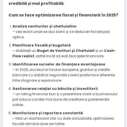
credibilă și mai profitabilă
.
Cum se face optimizarea fiscal și financiară în 2025?
Analiza veniturilor și cheltuielilor
– vezi exact unde se duc banii și ce deduceri fiscale poți
aplica.
Planificare fiscală și bugetară
– stabilești un
Buget de Venituri și Cheltuieli
și un
Cash-
Flow realist
, astfel încât să eviți blocajele financiare.
Identificarea surselor de finanțare avantajoase
– în 2025, accesul la fonduri europene, granturi și credite
bancare cu dobânzi negociate corect poate face diferența
între stagnare și expansiune.
Gestionarea relației cu băncile și investitorii
– un rating financiar bun și o prezentare clară a businessului
pot aduce condiții mai bune de creditare și parteneriate
solide.
Monitorizare și raportare constantă
– fără un dashboard clar cu date actualizate, optimizarea
fiscală rămâne doar pe hârtie.