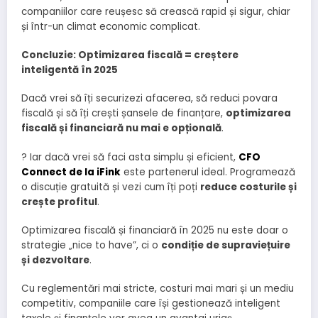
companiilor care reușesc să crească rapid și sigur, chiar
și într-un climat economic complicat.
Concluzie: Optimizarea fiscală = creștere
inteligentă în 2025
Dacă vrei să îți securizezi afacerea, să reduci povara
fiscală și să îți crești șansele de finanțare,
optimizarea
fiscală și financiară nu mai e opțională
.
?
Iar dacă vrei să faci asta simplu și eficient,
CFO
Connect de la iFink
este partenerul ideal.
Programează
o discuție gratuită și vezi cum îți poți
reduce costurile și
crește profitul
.
Optimizarea fiscală și financiară în 2025 nu este doar o
strategie „nice to have”, ci o
condiție de supraviețuire
și dezvoltare
.
Cu reglementări mai stricte, costuri mai mari și un mediu
competitiv, companiile care își gestionează inteligent