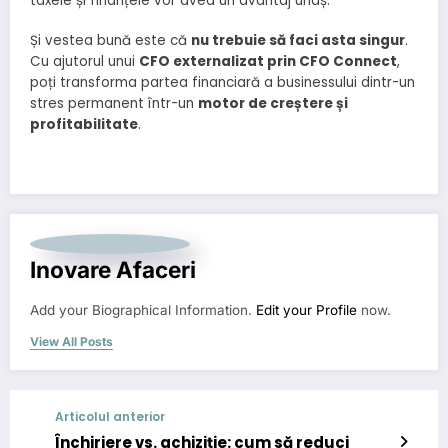
taxele și finanțele vor avea un avantaj uriaș.
Și vestea bună este că
nu trebuie să faci asta singur
.
Cu ajutorul unui
CFO externalizat prin CFO Connect
,
poți transforma partea financiară a businessului dintr-un
stres permanent într-un
motor de creștere și
profitabilitate
.
Inovare Afaceri
Add your Biographical Information.
Edit your Profile
now.
View All Posts
Articolul anterior
Închiriere vs. achiziție: cum să reduci