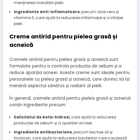
menținerea hidratării pielii;
Ingrediente anti-inflamatoare
, precum aloe vera și
vitamina E, care ajută la reducerea inflamației și a iritației
pielii.
Creme antirid pentru pielea grasă și
acneică
Cremele antirid pentru pielea grasă și acneică sunt
formulate pentru a controla producția de sebum și a
reduce apariția acneei. Aceste creme sunt ideale pentru
persoanele cu pielea grasă și acneică, care doresc să își
mențină aspectul sănătos și radiant al pielii.
În general, cremele antirid pentru pielea grasă și acneică
conțin ingrediente precum:
Salicilatul de beta-hidroxi
, care ajută la reducerea
producției de sebum și a apariției acneei;
Ingrediente antibacteriene
, precum tea tree oil și
triclosan, care ajută la reducerea bacteriilor care cauzează