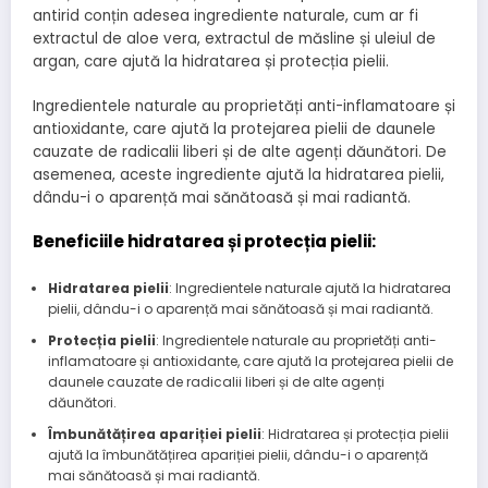
antirid conțin adesea ingrediente naturale, cum ar fi
extractul de aloe vera, extractul de măsline și uleiul de
argan, care ajută la hidratarea și protecția pielii.
Ingredientele naturale au proprietăți anti-inflamatoare și
antioxidante, care ajută la protejarea pielii de daunele
cauzate de radicalii liberi și de alte agenți dăunători. De
asemenea, aceste ingrediente ajută la hidratarea pielii,
dându-i o aparență mai sănătoasă și mai radiantă.
Beneficiile hidratarea și protecția pielii:
Hidratarea pielii
: Ingredientele naturale ajută la hidratarea
pielii, dându-i o aparență mai sănătoasă și mai radiantă.
Protecția pielii
: Ingredientele naturale au proprietăți anti-
inflamatoare și antioxidante, care ajută la protejarea pielii de
daunele cauzate de radicalii liberi și de alte agenți
dăunători.
Îmbunătățirea apariției pielii
: Hidratarea și protecția pielii
ajută la îmbunătățirea apariției pielii, dându-i o aparență
mai sănătoasă și mai radiantă.