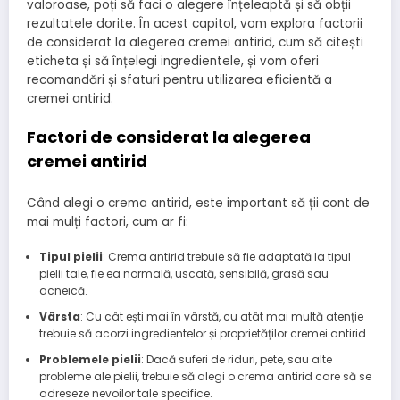
valoroase, poți să faci o alegere înțeleaptă și să obții
rezultatele dorite. În acest capitol, vom explora factorii
de considerat la alegerea cremei antirid, cum să citești
eticheta și să înțelegi ingredientele, și vom oferi
recomandări și sfaturi pentru utilizarea eficientă a
cremei antirid.
Factori de considerat la alegerea
cremei antirid
Când alegi o crema antirid, este important să ții cont de
mai mulți factori, cum ar fi:
Tipul pielii
: Crema antirid trebuie să fie adaptată la tipul
pielii tale, fie ea normală, uscată, sensibilă, grasă sau
acneică.
Vârsta
: Cu cât ești mai în vârstă, cu atât mai multă atenție
trebuie să acorzi ingredientelor și proprietăților cremei antirid.
Problemele pielii
: Dacă suferi de riduri, pete, sau alte
probleme ale pielii, trebuie să alegi o crema antirid care să se
adreseze nevoilor tale specifice.