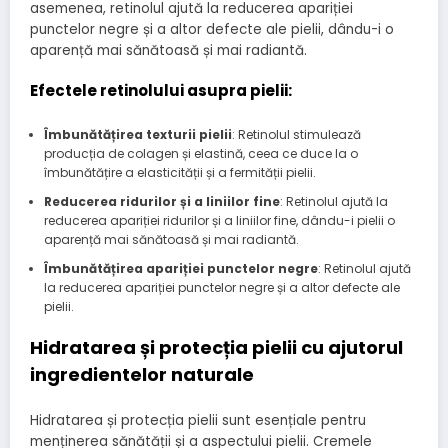
asemenea, retinolul ajută la reducerea apariției
punctelor negre și a altor defecte ale pielii, dându-i o
aparență mai sănătoasă și mai radiantă.
Efectele retinolului asupra pielii:
Îmbunătățirea texturii pielii
: Retinolul stimulează
producția de colagen și elastină, ceea ce duce la o
îmbunătățire a elasticității și a fermității pielii.
Reducerea ridurilor și a liniilor fine
: Retinolul ajută la
reducerea apariției ridurilor și a liniilor fine, dându-i pielii o
aparență mai sănătoasă și mai radiantă.
Îmbunătățirea apariției punctelor negre
: Retinolul ajută
la reducerea apariției punctelor negre și a altor defecte ale
pielii.
Hidratarea și protecția pielii cu ajutorul
ingredientelor naturale
Hidratarea și protecția pielii sunt esențiale pentru
menținerea sănătății și a aspectului pielii. Cremele