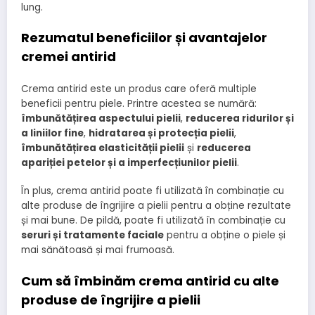
lung.
Rezumatul beneficiilor și avantajelor
cremei antirid
Crema antirid este un produs care oferă multiple
beneficii pentru piele. Printre acestea se numără:
îmbunătățirea aspectului pielii
,
reducerea ridurilor și
a liniilor fine
,
hidratarea și protecția pielii
,
îmbunătățirea elasticității pielii
și
reducerea
apariției petelor și a imperfecțiunilor pielii
.
În plus, crema antirid poate fi utilizată în combinație cu
alte produse de îngrijire a pielii pentru a obține rezultate
și mai bune. De pildă, poate fi utilizată în combinație cu
seruri și tratamente faciale
pentru a obține o piele și
mai sănătoasă și mai frumoasă.
Cum să îmbinăm crema antirid cu alte
produse de îngrijire a pielii