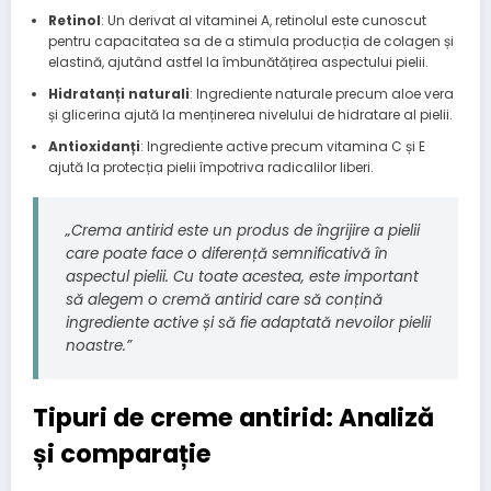
Retinol
: Un derivat al vitaminei A, retinolul este cunoscut
pentru capacitatea sa de a stimula producția de colagen și
elastină, ajutând astfel la îmbunătățirea aspectului pielii.
Hidratanți naturali
: Ingrediente naturale precum aloe vera
și glicerina ajută la menținerea nivelului de hidratare al pielii.
Antioxidanți
: Ingrediente active precum vitamina C și E
ajută la protecția pielii împotriva radicalilor liberi.
„Crema antirid este un produs de îngrijire a pielii
care poate face o diferență semnificativă în
aspectul pielii. Cu toate acestea, este important
să alegem o cremă antirid care să conțină
ingrediente active și să fie adaptată nevoilor pielii
noastre.”
Tipuri de creme antirid: Analiză
și comparație