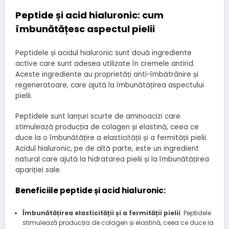
Peptide și acid hialuronic: cum
îmbunătățesc aspectul pielii
Peptidele și acidul hialuronic sunt două ingrediente
active care sunt adesea utilizate în cremele antirid.
Aceste ingrediente au proprietăți anti-îmbătrânire și
regeneratoare, care ajută la îmbunătățirea aspectului
pielii.
Peptidele sunt lanțuri scurte de aminoacizi care
stimulează producția de colagen și elastină, ceea ce
duce la o îmbunătățire a elasticității și a fermității pielii.
Acidul hialuronic, pe de altă parte, este un ingredient
natural care ajută la hidratarea pielii și la îmbunătățirea
apariției sale.
Beneficiile peptide și acid hialuronic:
Îmbunătățirea elasticității și a fermității pielii
: Peptidele
stimulează producția de colagen și elastină, ceea ce duce la