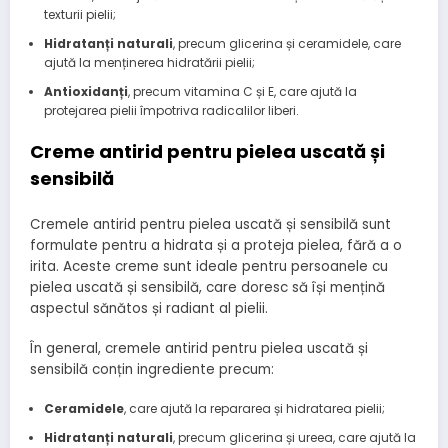
texturii pielii;
Hidratanți naturali
, precum glicerina și ceramidele, care
ajută la menținerea hidratării pielii;
Antioxidanți
, precum vitamina C și E, care ajută la
protejarea pielii împotriva radicalilor liberi.
Creme antirid pentru pielea uscată și
sensibilă
Cremele antirid pentru pielea uscată și sensibilă sunt
formulate pentru a hidrata și a proteja pielea, fără a o
irita. Aceste creme sunt ideale pentru persoanele cu
pielea uscată și sensibilă, care doresc să își mențină
aspectul sănătos și radiant al pielii.
În general, cremele antirid pentru pielea uscată și
sensibilă conțin ingrediente precum:
Ceramidele
, care ajută la repararea și hidratarea pielii;
Hidratanți naturali
, precum glicerina și ureea, care ajută la