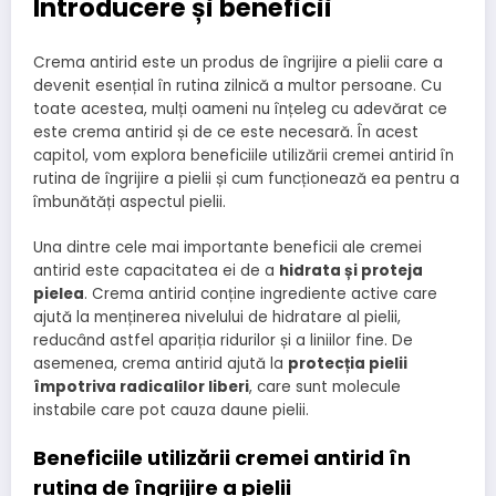
Introducere și beneficii
Crema antirid este un produs de îngrijire a pielii care a
devenit esențial în rutina zilnică a multor persoane. Cu
toate acestea, mulți oameni nu înțeleg cu adevărat ce
este crema antirid și de ce este necesară. În acest
capitol, vom explora beneficiile utilizării cremei antirid în
rutina de îngrijire a pielii și cum funcționează ea pentru a
îmbunătăți aspectul pielii.
Una dintre cele mai importante beneficii ale cremei
antirid este capacitatea ei de a
hidrata și proteja
pielea
. Crema antirid conține ingrediente active care
ajută la menținerea nivelului de hidratare al pielii,
reducând astfel apariția ridurilor și a liniilor fine. De
asemenea, crema antirid ajută la
protecția pielii
împotriva radicalilor liberi
, care sunt molecule
instabile care pot cauza daune pielii.
Beneficiile utilizării cremei antirid în
rutina de îngrijire a pielii