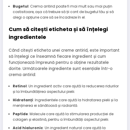
Bugetul
: Crema antirid poate fi mai mult sau mai puțin
costisitoare, așa că trebuie să ții cont de bugetul tău și să
alegi o opțiune care să se încadreze în el.
Cum să citești eticheta și să înțelegi
ingredientele
Când citești eticheta unei creme antirid, este important
să înțelegi ce înseamnă fiecare ingredient și cum
funcționează împreună pentru a obține rezultatele
dorite. Următoarele ingrediente sunt esențiale într-o
crema antirid:
Retinol
: Un ingredient activ care ajută la reducerea ridurilor
și la îmbunătățirea aspectului pielii.
Hidratanți
: Ingredientele care ajută la hidratarea pielii și la
menținerea ei sănătoasă și radiantă.
Peptide
: Molecule care ajută la stimularea producției de
colagen și elastină, pentru a îmbunătăți aspectul pielii.
Acid hialuronic
: Un ingredient natural care ajută la