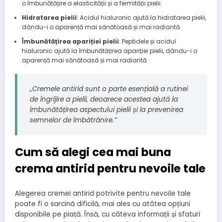
o îmbunătățire a elasticității și a fermității pielii.
Hidratarea pielii
: Acidul hialuronic ajută la hidratarea pielii,
dându-i o aparență mai sănătoasă și mai radiantă.
Îmbunătățirea apariției pielii
: Peptidele și acidul
hialuronic ajută la îmbunătățirea apariției pielii, dându-i o
aparență mai sănătoasă și mai radiantă.
„Cremele antirid sunt o parte esențială a rutinei
de îngrijire a pielii, deoarece acestea ajută la
îmbunătățirea aspectului pielii și la prevenirea
semnelor de îmbătrânire.”
Cum să alegi cea mai buna
crema antirid pentru nevoile tale
Alegerea cremei antirid potrivite pentru nevoile tale
poate fi o sarcină dificilă, mai ales cu atâtea opțiuni
disponibile pe piață. Însă, cu câteva informații și sfaturi