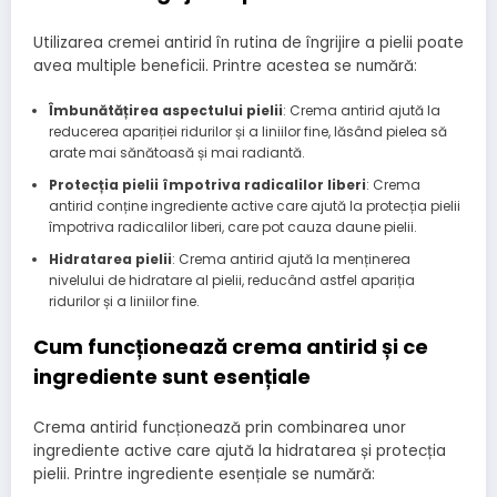
Utilizarea cremei antirid în rutina de îngrijire a pielii poate
avea multiple beneficii. Printre acestea se numără:
Îmbunătățirea aspectului pielii
: Crema antirid ajută la
reducerea apariției ridurilor și a liniilor fine, lăsând pielea să
arate mai sănătoasă și mai radiantă.
Protecția pielii împotriva radicalilor liberi
: Crema
antirid conține ingrediente active care ajută la protecția pielii
împotriva radicalilor liberi, care pot cauza daune pielii.
Hidratarea pielii
: Crema antirid ajută la menținerea
nivelului de hidratare al pielii, reducând astfel apariția
ridurilor și a liniilor fine.
Cum funcționează crema antirid și ce
ingrediente sunt esențiale
Crema antirid funcționează prin combinarea unor
ingrediente active care ajută la hidratarea și protecția
pielii. Printre ingrediente esențiale se numără: