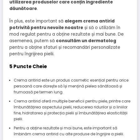
utilizarea produselor care conțin ingrediente
dăunătoare
.
În plus, este important să
alegem crema antirid
potrivită pentru nevoile noastre
și să o utilizăm în
mod regulat pentru a obține rezultate și mai bune. De
asemenea, putem să
consultăm un dermatolog
pentru a obține sfaturi și recomandări personalizate
pentru îngrijirea pielii.
5 Puncte Cheie
Crema antirid este un produs cosmetic esențial pentru orice
persoană care dorește să își mențină pielea sănătoasă și
frumoasă pe termen lung.
Crema antirid oferă multiple beneficii pentru piele, printre care
îmbunătățirea aspectului pielii, reducerea ridurilor și a liniilor
fine, hidratarea și protecția pielii și îmbunătățirea elasticității
pielii.
Pentru a obține rezultate și mai bune, este important să
îmbinăm crema antirid cu alte produse de îngrijire a pielii.