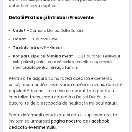
autentică te va captiva.
Detalii Pratice și Întrebări Frecvente
Unde?
– Comuna Maliuc, Delta Dunării.
Când?
– 18-19 mai 2024.
Taxă de Intrare?
– Gratuit.
Pot participa cu familia mea?
– Cu siguranță! Festivalul
este potrivit pentru toate vârstele și promite o experiență
memorabilă pentru întreaga familie.
Pentru a te asigura că nu ratezi această experiență
unică, recomandăm rezervarea cazării în avans, datorită
popularității zonei. Ia cu tine un aparat foto pentru a
imortaliza frumusețea naturală a Deltei Dunării și
bucură-te de o escapadă de neuitat în mijlocul naturii.
Pentru informații actualizate și detalii suplimentare, te
invităm să urmărești
pagina noastră de Facebook
dedicată evenimentului
.