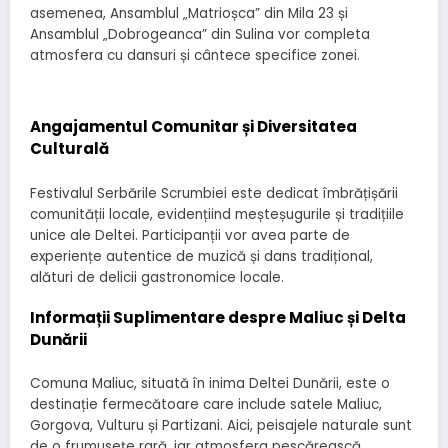
asemenea, Ansamblul „Matrioșca” din Mila 23 și
Ansamblul „Dobrogeanca” din Sulina vor completa
atmosfera cu dansuri și cântece specifice zonei.
Angajamentul Comunitar și Diversitatea
Culturală
Festivalul Serbările Scrumbiei este dedicat îmbrățișării
comunității locale, evidențiind meșteșugurile și tradițiile
unice ale Deltei. Participanții vor avea parte de
experiențe autentice de muzică și dans tradițional,
alături de delicii gastronomice locale.
Informații Suplimentare despre Maliuc și Delta
Dunării
Comuna Maliuc, situată în inima Deltei Dunării, este o
destinație fermecătoare care include satele Maliuc,
Gorgova, Vulturu și Partizani. Aici, peisajele naturale sunt
de o frumusețe rară, iar atmosfera pescărească