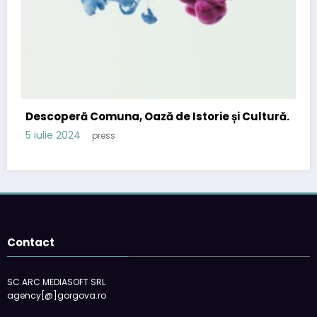
Descoperă Comuna, Oază de Istorie și Cultură.
5 iulie 2024
press
Contact
SC ARC MEDIASOFT SRL
agency[@]gorgova.ro