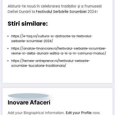
Alătură-te nouă în celebrarea tradițiilor și a frumuseții
Deltei Dunării la
Festivalul Serbările Scrumbiei
2024!
Stiri similare:
https://e-faq.ro/cultura-si-distractie-la-festivalul-
serbarile-scrumbiei-2024/
https://analize-financiare.ro/festivalul-serbarile-scrumbiei-
revine-in-delta-dunarii-editia-a-iii-a-in-comuna-maliuc/
https://femeie-antreprenor.ro/festivalul-serbarile-
scrumbiei-bucatarie-traditionala/
Inovare Afaceri
Add your Biographical Information.
Edit your Profile
now.