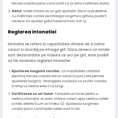
fiecare coarda pana cand simti ca ai atins inaltimea dorita.
Gatul
: Unele chitare au un gat ajustabil. Daca ai probleme
cu inaltimea corzilor pe intreaga lungime a grifului, poate fi
necesar sa ajustezi gatul folosind truss rod-ul.
Reglarea intonatiei
Intonatia se refera la capacitatea chitarei de a canta
corect in acordaj pe intregul grif. Daca observi ca notele
sunt dezacordate pe masura ce urci pe grif, este posibil
sa fie necesara reglarea intonatiei.
Ajustarea lungimii corzilor
: La majoritatea chitarilor
electrice, fiecare coarda are un surub la pod care permite
ajustarea lungimii. Strangerea surubului va scurta coarda,
in timp ce desfacerea il va lungi.
Verificarea cu un tuner
: Foloseste un tuner pentru a
verifica intonatia. Acorda chitara corect, apoi verifica notele
la frets diferite (cum ar fi fretul 12). Ajusteaza lungimea
corzilor pana cand toate notele sunt in ton.