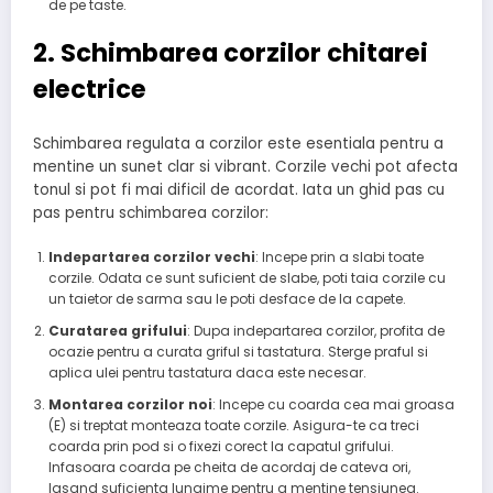
de pe taste.
2. Schimbarea corzilor chitarei
electrice
Schimbarea regulata a corzilor este esentiala pentru a
mentine un sunet clar si vibrant. Corzile vechi pot afecta
tonul si pot fi mai dificil de acordat. Iata un ghid pas cu
pas pentru schimbarea corzilor:
Indepartarea corzilor vechi
: Incepe prin a slabi toate
corzile. Odata ce sunt suficient de slabe, poti taia corzile cu
un taietor de sarma sau le poti desface de la capete.
Curatarea grifului
: Dupa indepartarea corzilor, profita de
ocazie pentru a curata griful si tastatura. Sterge praful si
aplica ulei pentru tastatura daca este necesar.
Montarea corzilor noi
: Incepe cu coarda cea mai groasa
(E) si treptat monteaza toate corzile. Asigura-te ca treci
coarda prin pod si o fixezi corect la capatul grifului.
Infasoara coarda pe cheita de acordaj de cateva ori,
lasand suficienta lungime pentru a mentine tensiunea.