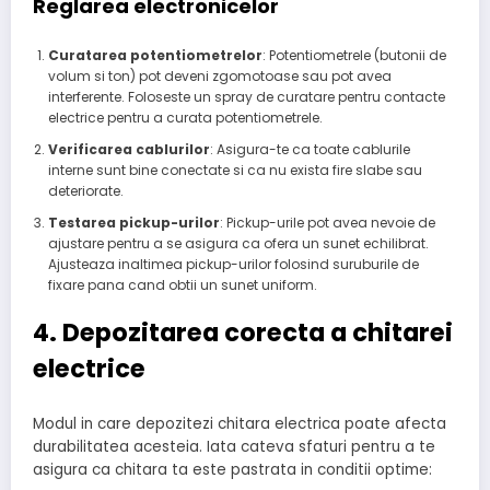
Reglarea electronicelor
Curatarea potentiometrelor
: Potentiometrele (butonii de
volum si ton) pot deveni zgomotoase sau pot avea
interferente. Foloseste un spray de curatare pentru contacte
electrice pentru a curata potentiometrele.
Verificarea cablurilor
: Asigura-te ca toate cablurile
interne sunt bine conectate si ca nu exista fire slabe sau
deteriorate.
Testarea pickup-urilor
: Pickup-urile pot avea nevoie de
ajustare pentru a se asigura ca ofera un sunet echilibrat.
Ajusteaza inaltimea pickup-urilor folosind suruburile de
fixare pana cand obtii un sunet uniform.
4. Depozitarea corecta a chitarei
electrice
Modul in care depozitezi chitara electrica poate afecta
durabilitatea acesteia. Iata cateva sfaturi pentru a te
asigura ca chitara ta este pastrata in conditii optime: