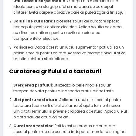
Utilizeaza o carpa moale
: O carpa din microfibra este
ideala pentru a sterge praful si murdaria de pe corpul
chitarei. Evita carpele abrazive care ar putea zgaria finisajul.
Solutii de curatare
: Foloseste solutii de curatare special
concepute pentru chitare electrice. Aplica solutia pe carpa,
nu direct pe chitara, pentru a evita deteriorarea
componentelor electrice.
Polisarea
: Daca doresti un luciu suplimentar, poti utiliza un
polish special pentru chitare. Acesta va proteja finisajul si va
mentine chitara stralucitoare.
Curatarea grifului si a tastaturii
Stergerea prafului
: Utilizeaza o perie moale sau un
tampon de vata pentru a indeparta praful dintre taste.
Ulei pentru tastatura
: Aplicarea unui ulei special pentru
tastatura (cum ar fi uleiul de lamaie) ajuta la mentinerea
umiditatii lemnului si previne craparea acestuia. Aplica uleiul
o data sau de doua ori pe an.
Curatarea tastelor
: Poti folosi un produs de curatare
special pentru metale pentru a indeparta murdaria si rugina