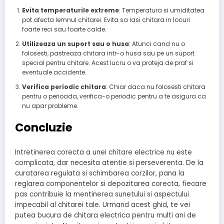
Evita temperaturile extreme
: Temperatura si umiditatea
pot afecta lemnul chitarei. Evita sa lasi chitara in locuri
foarte reci sau foarte calde.
Utilizeaza un suport sau o husa
: Atunci cand nu o
folosesti, pastreaza chitara intr-o husa sau pe un suport
special pentru chitare. Acest lucru o va proteja de praf si
eventuale accidente.
Verifica periodic chitara
: Chiar daca nu folosesti chitara
pentru o perioada, verifica-o periodic pentru a te asigura ca
nu apar probleme.
Concluzie
Intretinerea corecta a unei chitare electrice nu este
complicata, dar necesita atentie si perseverenta. De la
curatarea regulata si schimbarea corzilor, pana la
reglarea componentelor si depozitarea corecta, fiecare
pas contribuie la mentinerea sunetului si aspectului
impecabil al chitarei tale. Urmand acest ghid, te vei
putea bucura de chitara electrica pentru multi ani de