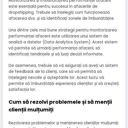
Monitorizarea și îmbunătățirea performanței afacerii
este esențială pentru succesul în afacerile de
dropshipping. Trebuie să înțelegiți cum funcționează
afacerea dvs. și să identificați zonele de îmbunătățire.
Una dintre cele mai bune strategii pentru monitorizarea
performanței afacerii este utilizarea unui sistem de
analiză a datelor (Data Analytics System). Acest sistem
vă permite să urmăriți performanța afacerii, să
identificați tendințele și să luați decizii informate.
De asemenea, trebuie să vă asigurați că aveți un sistem
de feedback de la clienți, care să vă permită să
înțelegeți nevoile și așteptările lor. Acest lucru vă
permite să îmbunătățiți experiența clienților și să creșteți
satisfacția lor.
Cum să rezolvi problemele și să menții
clienții mulțumiți
Rezolvarea problemelor și menținerea clienților mulțumiți