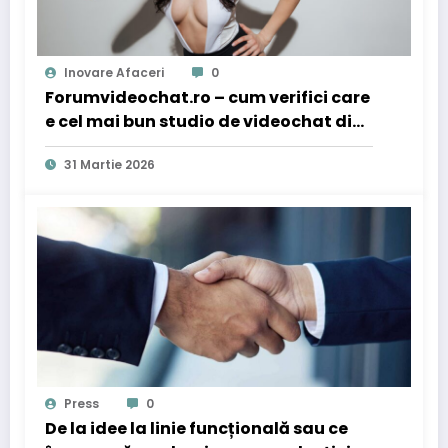
Inovare Afaceri
0
Forumvideochat.ro – cum verifici care
e cel mai bun studio de videochat din
Iași: Heylux sau Viva Diva
31 Martie 2026
Press
0
De la idee la linie funcțională sau ce