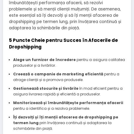
îmbunătățești performanța afacerii, să rezolvi
problemele și să menții clienții mulțumiți. De asemenea,
este esențial să îți dezvolți și să îți menții afacerea de
dropshipping pe termen lung, prin învățarea continuă și
adaptarea la schimbările din piață.
5 Puncte Cheie pentru Succes în Afacerile de
Dropshipping
Alege un furnizor de încredere
pentru a asigura calitatea
produselor și a livrărilor.
Creează o campanie de marketing eficientă
pentru a
atrage clienții și a promova produsele.
Gestionează stocurile și livrările
în mod eficient pentru a
asigura livrarea rapidă și eficientă a produselor.
Monitorizează și îmbunătățește performanța afacerii
pentru a identifica și a rezolva problemele.
Îți dezvolți și îți menții afacerea de dropshipping pe
termen lung
prin învățarea continuă și adaptarea la
schimbările din piață.