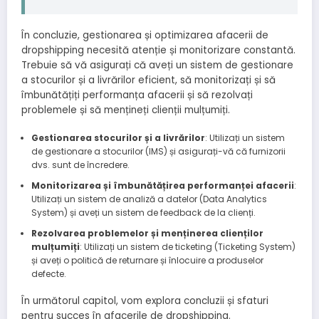
În concluzie, gestionarea și optimizarea afacerii de
dropshipping necesită atenție și monitorizare constantă.
Trebuie să vă asigurați că aveți un sistem de gestionare
a stocurilor și a livrărilor eficient, să monitorizați și să
îmbunătățiți performanța afacerii și să rezolvați
problemele și să mențineți clienții mulțumiți.
Gestionarea stocurilor și a livrărilor
: Utilizați un sistem
de gestionare a stocurilor (IMS) și asigurați-vă că furnizorii
dvs. sunt de încredere.
Monitorizarea și îmbunătățirea performanței afacerii
:
Utilizați un sistem de analiză a datelor (Data Analytics
System) și aveți un sistem de feedback de la clienți.
Rezolvarea problemelor și menținerea clienților
mulțumiți
: Utilizați un sistem de ticketing (Ticketing System)
și aveți o politică de returnare și înlocuire a produselor
defecte.
În următorul capitol, vom explora concluzii și sfaturi
pentru succes în afacerile de dropshipping.