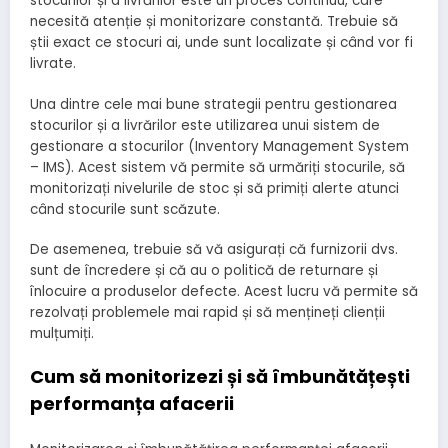
stocurilor și a livrărilor este un proces continuu, care
necesită atenție și monitorizare constantă. Trebuie să
știi exact ce stocuri ai, unde sunt localizate și când vor fi
livrate.
Una dintre cele mai bune strategii pentru gestionarea
stocurilor și a livrărilor este utilizarea unui sistem de
gestionare a stocurilor (Inventory Management System
– IMS). Acest sistem vă permite să urmăriți stocurile, să
monitorizați nivelurile de stoc și să primiți alerte atunci
când stocurile sunt scăzute.
De asemenea, trebuie să vă asigurați că furnizorii dvs.
sunt de încredere și că au o politică de returnare și
înlocuire a produselor defecte. Acest lucru vă permite să
rezolvați problemele mai rapid și să mențineți clienții
mulțumiți.
Cum să monitorizezi și să îmbunătățești
performanța afacerii