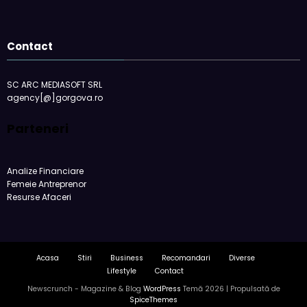
Contact
SC ARC MEDIASOFT SRL
agency[@]gorgova.ro
Parteneri
Analize Financiare
Femeie Antreprenor
Resurse Afaceri
Acasa
Stiri
Business
Recomandari
Diverse
Lifestyle
Contact
Newscrunch - Magazine & Blog
WordPress
Temă 2026 | Propulsată de
SpiceThemes