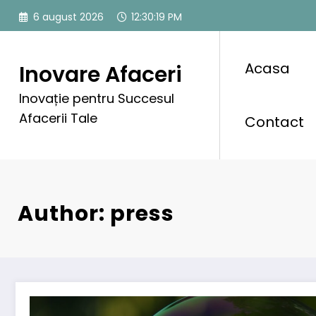
Sari
6 august 2026
12:30:21 PM
la
conținut
Acasa
Inovare Afaceri
Inovație pentru Succesul
Afacerii Tale
Contact
Author: press