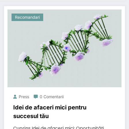
Recomandari
Press
0 Comentarii
Idei de afaceri mici pentru
succesul tău
Cuprins Idei de afaceri mici: Oportunități