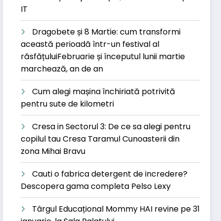
IT
Dragobete și 8 Martie: cum transformi
această perioadă într-un festival al
răsfățuluiFebruarie și începutul lunii martie
marchează, an de an
Cum alegi mașina închiriată potrivită
pentru sute de kilometri
Cresa in Sectorul 3: De ce sa alegi pentru
copilul tau Cresa Taramul Cunoasterii din
zona Mihai Bravu
Cauti o fabrica detergent de incredere?
Descopera gama completa Pelso Lexy
Târgul Educațional Mommy HAI revine pe 31