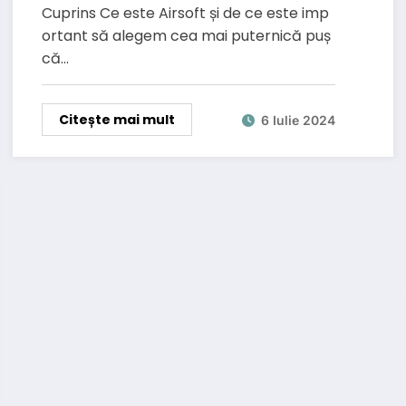
joc.
Cuprins Ce este Airsoft și de ce este imp
ortant să alegem cea mai puternică puș
că…
Citește mai mult
6 Iulie 2024