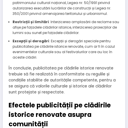
patrimoniului cultural național, Legea nr. 50/1991 privind
autorizarea executării lucrărilor de construcții și Legea nr.
350/2001 privind amenajarea teritoriului și urbanismul.
Restricții și limitări
: Interzicerea amplasării de reclame sau
afișe pe fațadele clădirilor istorice, interzicerea proiecțiilor de
lumini sau sunet pe fațadele clădirilor.
Excepții și derogări
: Excepții și derogări speciale pentru
publicitatea pe clădirile istorice renovate, cum ar fi în cazul
evenimentelor culturale sau al festivalurilor care au loc în
aceste clădiri.
În concluzie, publicitatea pe clădirile istorice renovate
trebuie să fie realizată în conformitate cu regulile și
condițiile stabilite de autoritățile competente, pentru a
se asigura că valorile culturale și istorice ale clădirilor
sunt protejate și respectate.
Efectele publicității pe clădirile
istorice renovate asupra
comunității