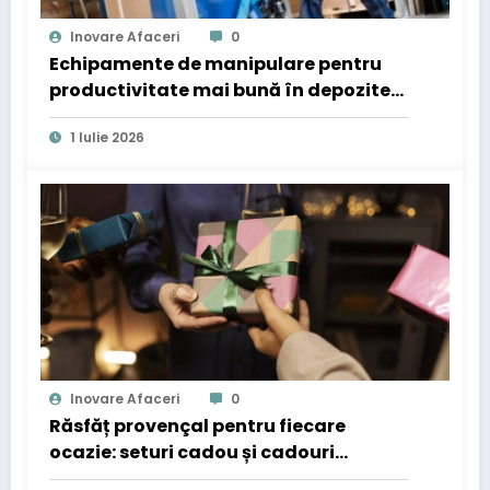
Inovare Afaceri
0
Echipamente de manipulare pentru
productivitate mai bună în depozite
și producție
1 Iulie 2026
Inovare Afaceri
0
Răsfăț provençal pentru fiecare
ocazie: seturi cadou și cadouri
corporate cu parfum de lux