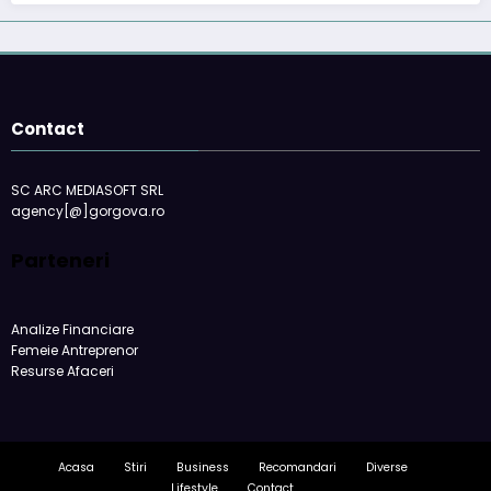
Contact
SC ARC MEDIASOFT SRL
agency[@]gorgova.ro
Parteneri
Analize Financiare
Femeie Antreprenor
Resurse Afaceri
Acasa
Stiri
Business
Recomandari
Diverse
Lifestyle
Contact