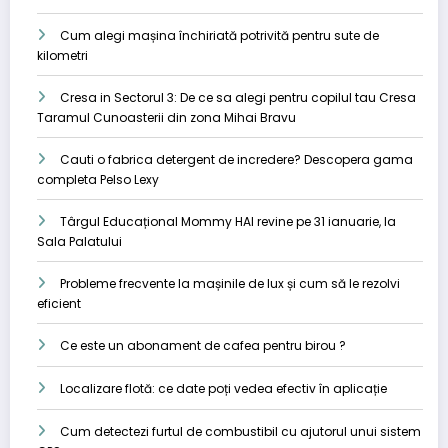
Cum alegi mașina închiriată potrivită pentru sute de
kilometri
Cresa in Sectorul 3: De ce sa alegi pentru copilul tau Cresa
Taramul Cunoasterii din zona Mihai Bravu
Cauti o fabrica detergent de incredere? Descopera gama
completa Pelso Lexy
Târgul Educațional Mommy HAI revine pe 31 ianuarie, la
Sala Palatului
Probleme frecvente la mașinile de lux și cum să le rezolvi
eficient
Ce este un abonament de cafea pentru birou ?
Localizare flotă: ce date poți vedea efectiv în aplicație
Cum detectezi furtul de combustibil cu ajutorul unui sistem