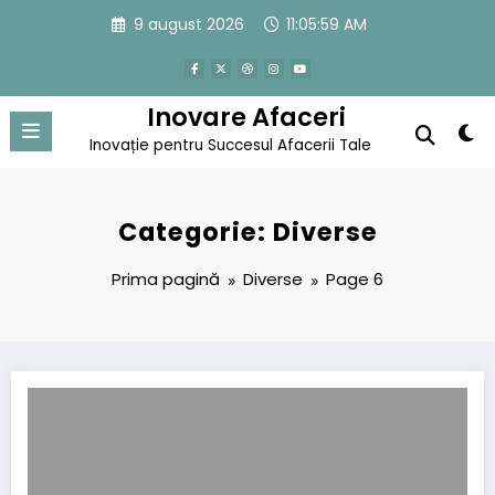
Sari
9 august 2026
11:06:00 AM
la
conținut
Inovare Afaceri
Inovație pentru Succesul Afacerii Tale
Categorie: Diverse
Prima pagină
Diverse
Page 6