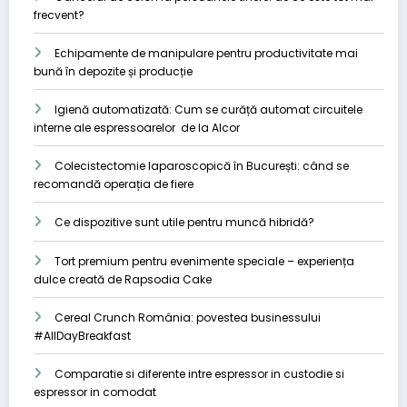
frecvent?
Echipamente de manipulare pentru productivitate mai
bună în depozite și producție
Igienă automatizată: Cum se curăță automat circuitele
interne ale espressoarelor de la Alcor
Colecistectomie laparoscopică în București: când se
recomandă operația de fiere
Ce dispozitive sunt utile pentru muncă hibridă?
Tort premium pentru evenimente speciale – experiența
dulce creată de Rapsodia Cake
Cereal Crunch România: povestea businessului
#AllDayBreakfast
Comparatie si diferente intre espressor in custodie si
espressor in comodat