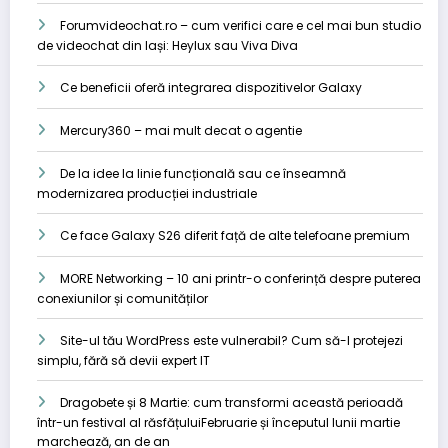
Forumvideochat.ro – cum verifici care e cel mai bun studio
de videochat din Iași: Heylux sau Viva Diva
Ce beneficii oferă integrarea dispozitivelor Galaxy
Mercury360 – mai mult decat o agentie
De la idee la linie funcțională sau ce înseamnă
modernizarea producției industriale
Ce face Galaxy S26 diferit față de alte telefoane premium
MORE Networking – 10 ani printr-o conferință despre puterea
conexiunilor și comunităților
Site-ul tău WordPress este vulnerabil? Cum să-l protejezi
simplu, fără să devii expert IT
Dragobete și 8 Martie: cum transformi această perioadă
într-un festival al răsfățuluiFebruarie și începutul lunii martie
marchează, an de an