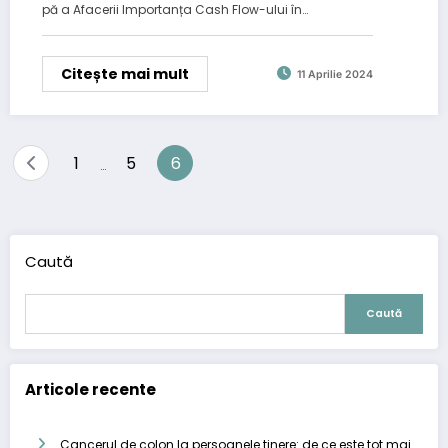
pă a Afacerii Importanța Cash Flow-ului în…
Citește mai mult
11 Aprilie 2024
Paginație
1
5
6
…
articole
Caută
Caută
Articole recente
Cancerul de colon la persoanele tinere: de ce este tot mai