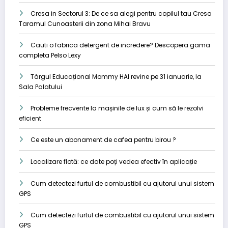
Cresa in Sectorul 3: De ce sa alegi pentru copilul tau Cresa
Taramul Cunoasterii din zona Mihai Bravu
Cauti o fabrica detergent de incredere? Descopera gama
completa Pelso Lexy
Târgul Educațional Mommy HAI revine pe 31 ianuarie, la
Sala Palatului
Probleme frecvente la mașinile de lux și cum să le rezolvi
eficient
Ce este un abonament de cafea pentru birou ?
Localizare flotă: ce date poți vedea efectiv în aplicație
Cum detectezi furtul de combustibil cu ajutorul unui sistem
GPS
Cum detectezi furtul de combustibil cu ajutorul unui sistem
GPS