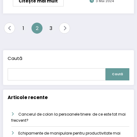
Citește mai mult
3 Mai 2024
Paginație
1
2
3
articole
Caută
Caută
Articole recente
Cancerul de colon la persoanele tinere: de ce este tot mai
frecvent?
Echipamente de manipulare pentru productivitate mai